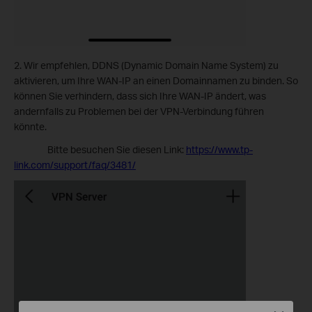
2. Wir empfehlen, DDNS (Dynamic Domain Name System) zu
aktivieren, um Ihre WAN-IP an einen Domainnamen zu binden. So
können Sie verhindern, dass sich Ihre WAN-IP ändert, was
andernfalls zu Problemen bei der VPN-Verbindung führen
könnte.
Bitte besuchen Sie diesen Link:
https://www.tp-
link.com/support/faq/3481/