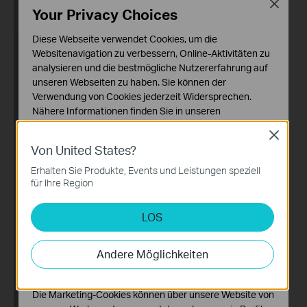
Close
Your Privacy Choices
Diese Webseite verwendet Cookies, um die
Websitenavigation zu verbessern, Online-Aktivitäten zu
analysieren und die bestmögliche Nutzererfahrung auf
unseren Webseiten zu haben. Sie können der
Verwendung von Cookies jederzeit Widersprechen.
Nähere Informationen finden Sie in unseren
Datenschutzhinweisen
.
Close
Von United States?
Notwendige Cookies
Diese Cookies sind zur Funktion der Website
Erhalten Sie Produkte, Events und Leistungen speziell
erforderlich und können in Ihren Systemen nicht
für Ihre Region
deaktiviert werden.
LOS
Analyse- und Marketing-Cookies
Analyse-Cookies ermöglichen es uns, Ihre Aktivitäten
auf unserer Website zu analysieren, um die
Andere Möglichkeiten
Funktionsweise unserer Website zu verbessern und
anzupassen.
Die Marketing-Cookies können über unsere Website von