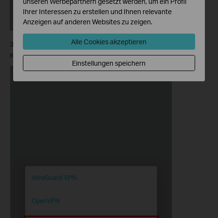
unseren Werbepartnern gesetzt werden, um ein Profil
Ihrer Interessen zu erstellen und Ihnen relevante
Anzeigen auf anderen Websites zu zeigen.
Alle Cookies akzeptieren
3. Wählen Sie
PPTP
, geben Sie die erforderlichen Informationen
ein und speichern Sie die Einstellungen.
Einstellungen speichern