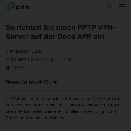
Click
Search
Menu
TP-Link, Reliably Smart
to
skip
the
So richten Sie einen PPTP VPN-
navigation
Server auf der Deco APP ein
bar
Configuration Guide
Aktualisiert 10-02-2024 08:21:57 AM
82912
Dieser Artikel gilt für:
PPTP (Point-to-Point Tunneling Protocol) ist ein VPN-Protokoll,
das verwendet wird, um sichere Punkt-zu-Punkt-Verbindungen
über öffentliche Netzwerke herzustellen, die Fernzugriff und
Datenübertragung ermöglichen.