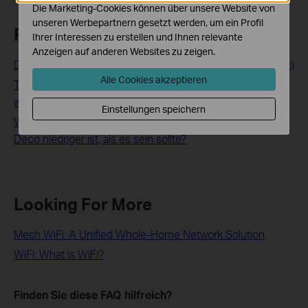
Die Marketing-Cookies können über unsere Website von
unseren Werbepartnern gesetzt werden, um ein Profil
Related FAQs
Ihrer Interessen zu erstellen und Ihnen relevante
Anzeigen auf anderen Websites zu zeigen.
Deco Setup Walkthrough(For Deco M5/M9/P7/M1300 etc)
Alle Cookies akzeptieren
The internet connection is unstable or suddenly stops
working when connected to the Deco network?
Einstellungen speichern
Wie gehe ich vor, wenn die Geschwindigkeit über die
Deco niedriger ist, als es sein sollte?
Looking For More
Mesh WiFi: A Unified Whole-Home Network Solution
WiFi: What is WiFi?
Finden Sie diese FAQ hilfreich?