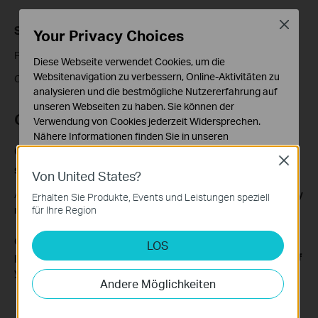
Close
Step 2: Adjust MTU Settings
Your Privacy Choices
Find and tap
MTU Size,
enter the value provided by your ISP.
Diese Webseite verwendet Cookies, um die
Websitenavigation zu verbessern, Online-Aktivitäten zu
Click
Save
to apply the settings.
analysieren und die bestmögliche Nutzererfahrung auf
unseren Webseiten zu haben. Sie können der
QA
Verwendung von Cookies jederzeit Widersprechen.
Nähere Informationen finden Sie in unseren
Q1. How do I know if I need to change my MTU
Datenschutzhinweisen
.
Close
settings?
Von United States?
Notwendige Cookies
Diese Cookies sind zur Funktion der Website
A1. You typically only need to adjust MTU if
your ISP specifically
Erhalten Sie Produkte, Events und Leistungen speziell
erforderlich und können in Ihren Systemen nicht
requires it.
für Ihre Region
deaktiviert werden.
Get to know more details of each function and configuration,
LOS
Analyse- und Marketing-Cookies
please go to the
Download Center
to download the manual of
Analyse-Cookies ermöglichen es uns, Ihre Aktivitäten
your product.
auf unserer Website zu analysieren, um die
Andere Möglichkeiten
Funktionsweise unserer Website zu verbessern und
anzupassen.