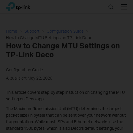
Click
Search
Menu
TP-Link, Reliably Smart
to
skip
the
navigation
Home
Support
Configuration Guide
bar
How to Change MTU Settings on TP-Link Deco
How to Change MTU Settings on
TP-Link Deco
Configuration Guide
Aktualisiert May 22, 2026
This article covers step-by step instuction on changing the MTU
setting on Deco app.
The Maximum Transmission Unit (MTU) determines the largest
packet size (in bytes) that can be sent over your network without
fragmentation. While most ISPs and Ethernet networks use the
standard 1500 bytes (which is also Deco's default setting), your