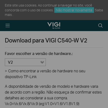
Este site usa cookies. Ao continuar a navegar no site, você
concorda com o uso de cookies.
Não mostrar novamente
Saiba
mais
.
TP-Link, Reliably
Searc
Smart
icon
Download para
VIGI C540-W
V2
Favor escolher a versão de hardware.:
V2
>
Como encontrar a versão de hardware no seu
dispositivo TP-Link
A disponibilidade de versão de modelo e hardware varia
de acordo com a região. Não esqueça de confirmar estes
detalhes ao considerar a sua compra.
Vx.0=Vx.6/Vx.8/Vx.9 (eg:V1.0=V1.6/V1.8V1.9)