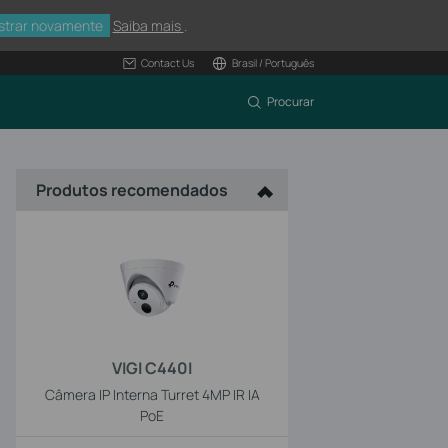
strar novamente
Saiba mais
.
Contact Us
Brasil / Português
Procurar
Produtos recomendados
VIGI C440I
Câmera IP Interna Turret 4MP IR IA
PoE