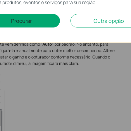
 produtos, eventos e serviços para sua região.
Procurar
Outra opção
Exposure Gain) e o obturador (Shutter).
te vem definida como "
Auto
" por padrão. No entanto, para
figurá-la manualmente para obter melhor desempenho. Altere
ustar o ganho e o obturador conforme necessário. Quando o
rador diminui, a imagem ficará mais clara.