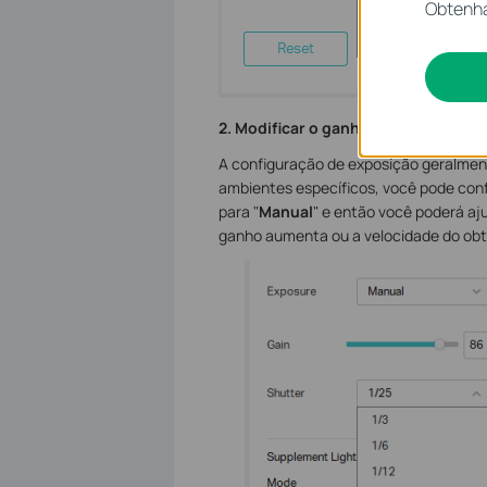
Obtenha
2. Modificar o ganho de exposição (
A configuração de exposição geralmen
ambientes específicos, você pode con
para "
Manual
" e então você poderá aj
ganho aumenta ou a velocidade do obtu