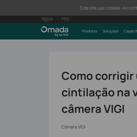
Este site usa cookies. Ao con
Produtos
Soluções
Capaci
Como corrigir
cintilação na 
câmera VIGI
Câmera VIGI