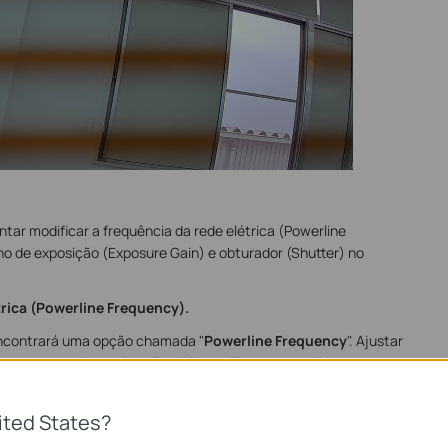
ntar modificar a frequência da rede elétrica (Powerline
o de exposição (Exposure Gain) e obturador (Shutter) no
étrica (Powerline Frequency).
ncontrará uma opção chamada "
Powerline Frequency
". Ajustar
ar o tempo de atualização da luz a diferentes ambientes.
ited States?