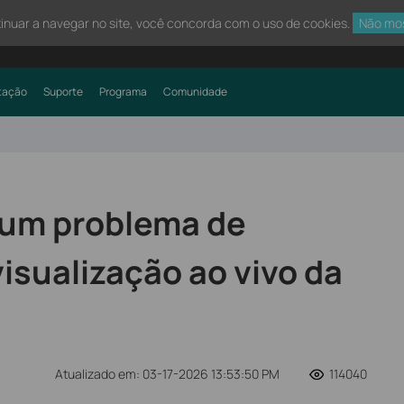
tinuar a navegar no site, você concorda com o uso de cookies.
Não mo
tação
Suporte
Programa
Comunidade
 um problema de
visualização ao vivo da
Atualizado em: 03-17-2026 13:53:50 PM
114040