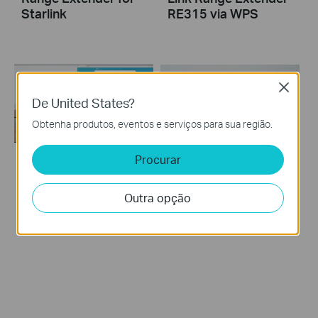
Starlink
RE315 via WPS
Close
De United States?
Obtenha produtos, eventos e serviços para sua região.
Procurar
How to Set up TP-
How to Set up TP-
Link Range Extender
Link Range Extender
Outra opção
RE315 via Web
RE315 via Tether
Browser
App