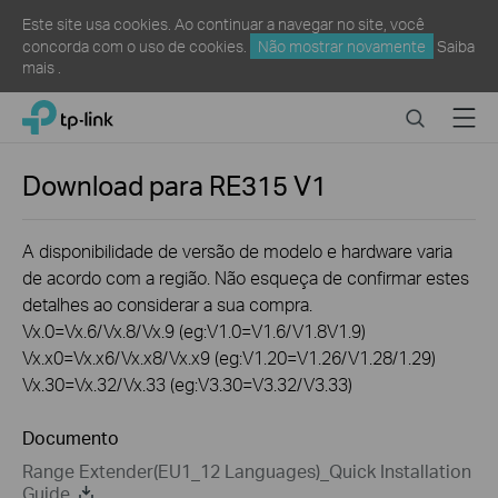
Este site usa cookies. Ao continuar a navegar no site, você
concorda com o uso de cookies.
Não mostrar novamente
Saiba
mais
.
Click
Search
Menu
TP-Link, Reliably Smart
to
skip
the
Download para
RE315
V1
navigation
bar
A disponibilidade de versão de modelo e hardware varia
de acordo com a região. Não esqueça de confirmar estes
detalhes ao considerar a sua compra.
Vx.0=Vx.6/Vx.8/Vx.9 (eg:V1.0=V1.6/V1.8V1.9)
Vx.x0=Vx.x6/Vx.x8/Vx.x9 (eg:V1.20=V1.26/V1.28/1.29)
Vx.30=Vx.32/Vx.33 (eg:V3.30=V3.32/V3.33)
Documento
Range Extender(EU1_12 Languages)_Quick Installation
Guide