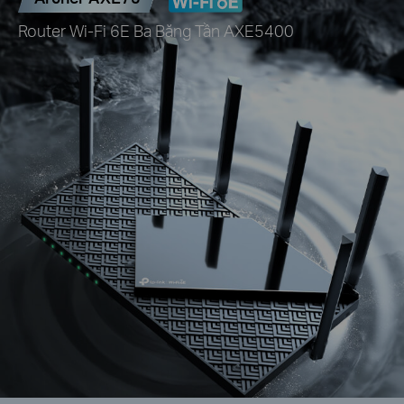
Archer AXE75
Router Wi-Fi 6E Ba Băng Tần AXE5400