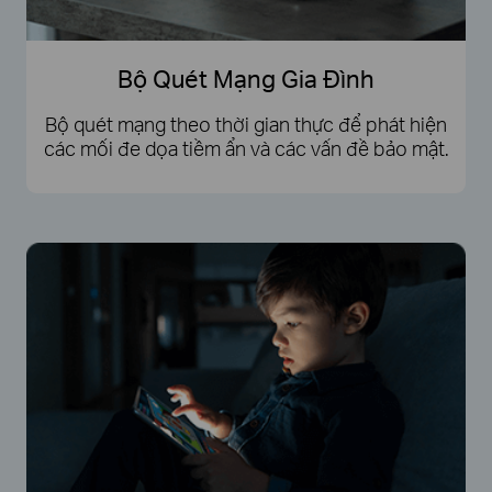
Bộ Quét Mạng Gia Đình
Bộ quét mạng theo thời gian thực để phát hiện
các mối đe dọa tiềm ẩn và các vấn đề bảo mật.