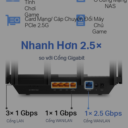
Ổ Cứng Mạng
Tính
NAS
Chơi
Game
Máy
Card Mạng/ Cáp Chuyển Đổi
Chủ
PCIe 2.5G
Game
Nhanh Hơn 2.5×
so với Cổng Gigabit
3× 1 Gbps
1× 1 Gbps
1× 2.5 Gbps
Cổng WAN/LAN
Cổng LAN
Cổng WAN/LAN