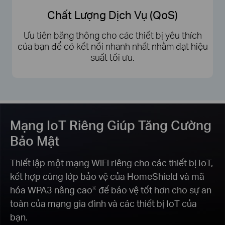
Chất Lượng Dịch Vụ (QoS)
Ưu tiên băng thông cho các thiết bị yêu thích
của bạn để có kết nối nhanh nhất nhằm đạt hiệu
suất tối ưu.
Mạng IoT Riêng Giúp Tăng Cường
Bảo Mật
Thiết lập một mạng WiFi riêng cho các thiết bị IoT,
kết hợp cùng lớp bảo vệ của HomeShield và mã
hóa WPA3 nâng cao
để bảo vệ tốt hơn cho sự an
※
toàn của mạng gia đình và các thiết bị IoT của
bạn.