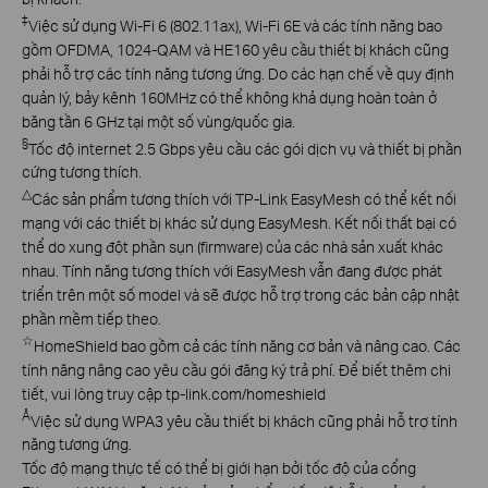
‡
Việc sử dụng Wi-Fi 6 (802.11ax), Wi-Fi 6E và các tính năng bao
gồm OFDMA, 1024-QAM và HE160 yêu cầu thiết bị khách cũng
phải hỗ trợ các tính năng tương ứng. Do các hạn chế về quy định
quản lý, bảy kênh 160MHz có thể không khả dụng hoàn toàn ở
băng tần 6 GHz tại một số vùng/quốc gia.
§
Tốc độ internet 2.5 Gbps yêu cầu các gói dịch vụ và thiết bị phần
cứng tương thích.
△
Các sản phẩm tương thích với TP-Link EasyMesh có thể kết nối
mạng với các thiết bị khác sử dụng EasyMesh. Kết nối thất bại có
thể do xung đột phần sụn (firmware) của các nhà sản xuất khác
nhau. Tính năng tương thích với EasyMesh vẫn đang được phát
triển trên một số model và sẽ được hỗ trợ trong các bản cập nhật
phần mềm tiếp theo.
☆
HomeShield bao gồm cả các tính năng cơ bản và nâng cao. Các
tính năng nâng cao yêu cầu gói đăng ký trả phí. Để biết thêm chi
tiết, vui lòng truy cập tp-link.com/homeshield
Å
Việc sử dụng WPA3 yêu cầu thiết bị khách cũng phải hỗ trợ tính
năng tương ứng.
Tốc độ mạng thực tế có thể bị giới hạn bởi tốc độ của cổng