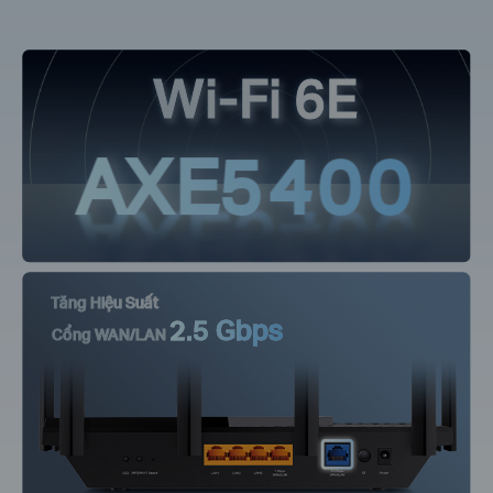
Wi-Fi 6E
AXE5400
Tăng Hiệu Suất
2.5 Gbps
Cổng WAN/LAN