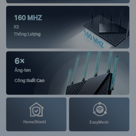
160 MHZ
X2
Thông Lượng
6×
Ăng-ten
Công Suất Cao
HomeShield
EasyMesh