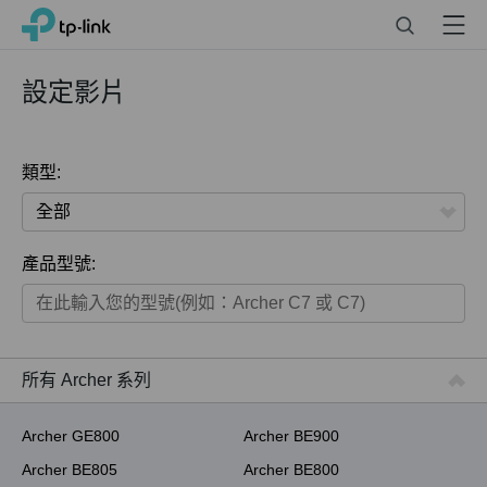
Click
Search
Menu
TP-Link, Reliably Smart
to
skip
the
設定影片
navigation
bar
類型:
全部
產品型號:
家用產品
智慧家庭系列
商用產品
所有 Archer 系列
ISP用產品
Archer GE800
Archer BE900
Archer BE805
Archer BE800