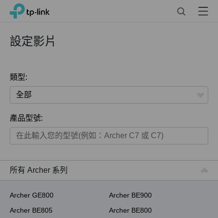
Click
Search
Menu
TP-Link, Reliably Smart
to
skip
the
設定影片
navigation
bar
類型:
全部
產品型號:
家用產品
智慧家庭系列
商用產品
所有 Archer 系列
ISP用產品
Archer GE800
Archer BE900
Archer BE805
Archer BE800