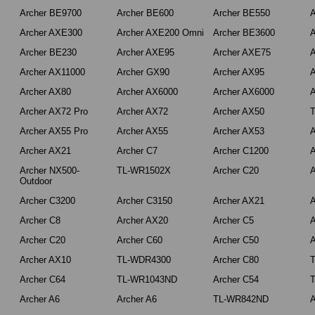
Archer BE9700
Archer BE600
Archer BE550
A
Archer AXE300
Archer AXE200 Omni
Archer BE3600
A
Archer BE230
Archer AXE95
Archer AXE75
A
Archer AX11000
Archer GX90
Archer AX95
A
Archer AX80
Archer AX6000
Archer AX6000
A
Archer AX72 Pro
Archer AX72
Archer AX50
Archer AX55 Pro
Archer AX55
Archer AX53
A
Archer AX21
Archer C7
Archer C1200
A
Archer NX500-
TL-WR1502X
Archer C20
A
Outdoor
Archer C3200
Archer C3150
Archer AX21
A
Archer C8
Archer AX20
Archer C5
A
Archer C20
Archer C60
Archer C50
A
Archer AX10
TL-WDR4300
Archer C80
Archer C64
TL-WR1043ND
Archer C54
Archer A6
Archer A6
TL-WR842ND
A