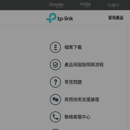
Click
to
TP-Link, Reliably Smart
skip
家用產品
the
navigation
bar
檔案下載
產品保固說明與流程
常見問題
商用技術支援論壇
聯絡客服中心