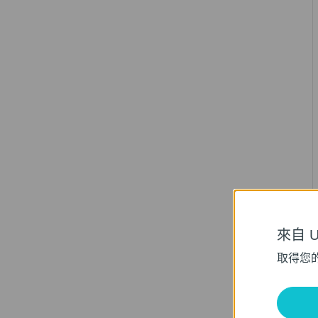
來自 Un
取得您