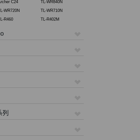
rcher C24
TL-WR840N
TL-WR720N
TL-WR710N
L-R460
TL-R402M
o
 系列