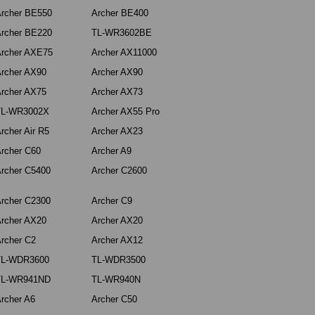
rcher BE550
Archer BE400
rcher BE220
TL-WR3602BE
rcher AXE75
Archer AX11000
rcher AX90
Archer AX90
rcher AX75
Archer AX73
TL-WR3002X
Archer AX55 Pro
rcher Air R5
Archer AX23
rcher C60
Archer A9
rcher C5400
Archer C2600
rcher C2300
Archer C9
rcher AX20
Archer AX20
rcher C2
Archer AX12
TL-WDR3600
TL-WDR3500
TL-WR941ND
TL-WR940N
rcher A6
Archer C50