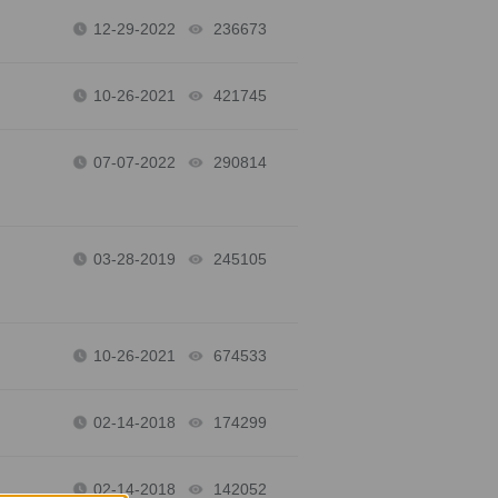
12-29-2022
236673
views
10-26-2021
421745
views
07-07-2022
290814
views
03-28-2019
245105
views
10-26-2021
674533
views
02-14-2018
174299
views
02-14-2018
142052
views