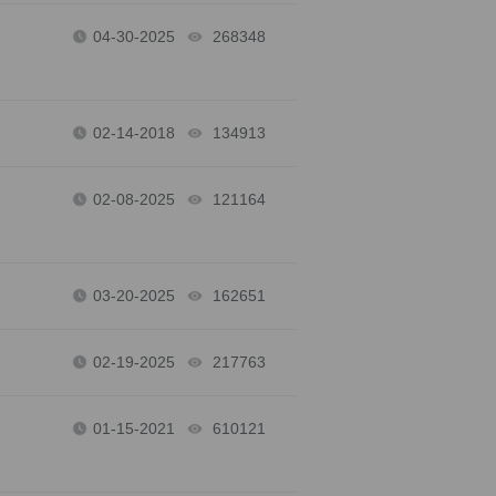
04-30-2025
268348
views
02-14-2018
134913
views
02-08-2025
121164
views
03-20-2025
162651
views
02-19-2025
217763
views
01-15-2021
610121
views