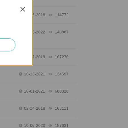
Close
06-13-2018
114772
views
05-25-2022
148887
views
03-27-2019
167270
views
10-13-2021
134597
views
10-01-2021
688828
views
02-14-2018
163111
views
10-06-2020
187631
views