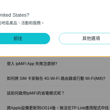
該如何透過tpMiFi APP使用共享SD卡功能呢?
ited States?
的地區產品、活動和服務。
為什麼我的 TP-Link MiFi 設備會很快耗盡電量以及該如何解
決？
前往
其他選項
4G行動WI-Fi 分享器(M7350,M7300)的常見問答
登入 tpMiFi App 失敗怎麼辦?
如何將 SIM 卡安裝在 4G Wi-Fi 路由器或行動 Wi-Fi(Mifi)?
該如何啟用tpMiFi的省電模式呢？
將Apple設備更新到iOS14後，無法在TP-Link應用程式中找