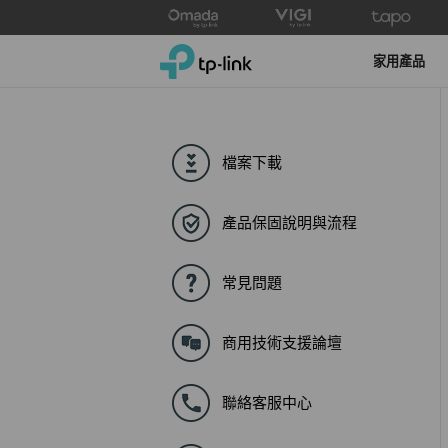
Click
to
TP-Link, Reliably Smart
skip
家用產品
the
navigation
bar
檔案下載
產品保固說明與流程
常見問題
商用技術支援論壇
聯絡客服中心