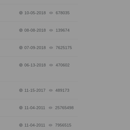
10-05-2018
678035
views
08-08-2018
139674
views
07-09-2018
7625175
views
06-13-2018
470602
views
11-15-2017
489173
views
11-04-2011
25765498
views
11-04-2011
7956515
views