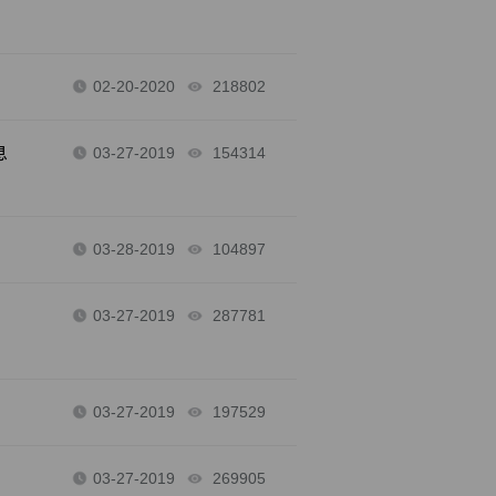
？
02-20-2020
218802
views
息
03-27-2019
154314
views
03-28-2019
104897
views
03-27-2019
287781
views
03-27-2019
197529
views
？
03-27-2019
269905
views