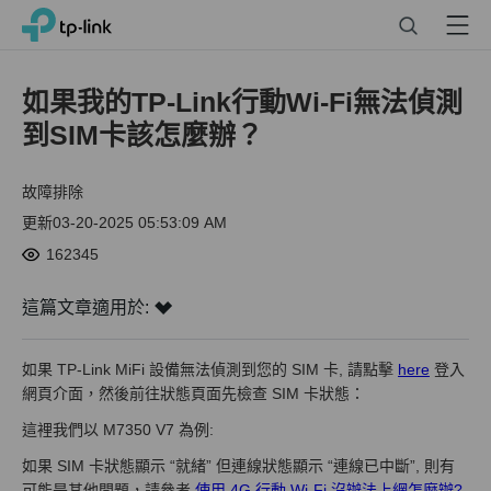
Click
Search
Menu
TP-Link, Reliably Smart
to
skip
the
如果我的TP-Link行動Wi-Fi無法偵測
navigation
到SIM卡該怎麼辦？
bar
故障排除
更新03-20-2025 05:53:09 AM
162345
這篇文章適用於:
如果 TP-Link MiFi 設備無法偵測到您的 SIM 卡, 請點擊
here
登入
網頁介面，然後前往狀態頁面先檢查 SIM 卡狀態：
這裡我們以 M7350 V7 為例:
如果 SIM 卡狀態顯示 “就緒” 但連線狀態顯示 “連線已中斷”, 則有
可能是其他問題，請參考
使用 4G 行動 Wi-Fi 沒辦法上網怎麼辦?