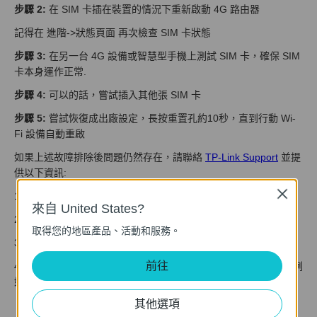
步驟 2:
在 SIM 卡插在裝置的情況下重新啟動 4G 路由器
記得在 進階->狀態頁面 再次檢查 SIM 卡狀態
步驟 3:
在另一台 4G 設備或智慧型手機上測試 SIM 卡，確保 SIM
卡本身運作正常.
步驟 4:
可以的話，嘗試插入其他張 SIM 卡
步驟 5:
嘗試恢復成出廠設定，長按重置孔約10秒，直到行動 Wi-
Fi 設備自動重啟
如果上述故障排除後問題仍然存在，請聯絡
TP-Link Support
並提
供以下資訊:
Close
1. 設備型號、硬體和韌體版本
來自 United States?
2. 您試過的故障排除步驟及結果
取得您的地區產品、活動和服務。
3. 系統日誌檔案保存在 進階->設備-> 系統日誌 頁面
前往
4. 您在何時與何地購買的？之前運作正常嗎？它是如何發生的，例
如像是在韌體更新之後等等
其他選項