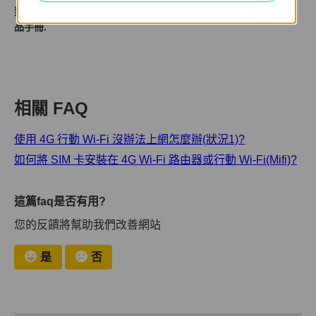
要了解每個功能和設定的更多詳細資訊，請前往
下載中心
下載產
品手冊.
相關 FAQ
使用 4G 行動 Wi-Fi 沒辦法上網怎麼辦(狀況1)?
如何將 SIM 卡安裝在 4G Wi-Fi 路由器或行動 Wi-Fi(Mifi)?
這篇faq是否有用?
您的反饋將幫助我們改善網站
是
否