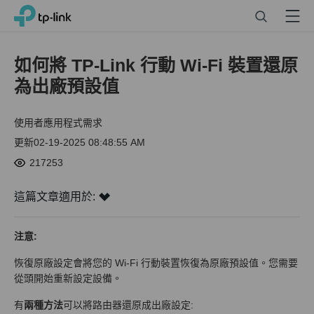
Click
Search
Menu
TP-Link, Reliably Smart
to
skip
the
如何將 TP-Link 行動 Wi-Fi 裝置還原
navigation
為出廠預設值
bar
使用者應用程式需求
更新02-19-2025 08:48:55 AM
217253
這篇文章適用於:
注意:
恢復原廠設定會將您的 Wi-Fi 行動裝置恢復為原廠預設值。您需要
從頭開始重新設定設備。
有
兩種方法
可以將路由器還原成出廠設定: