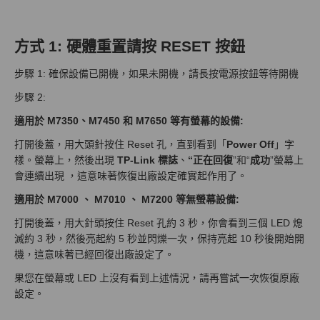
方式 1: 硬體重置請按 RESET 按鈕
步驟 1: 確保設備已開機，如果未開機，請長按電源按鈕等待開機
步驟 2:
適用於 M7350、M7450 和 M7650 等有螢幕的設備:
打開後蓋，用大頭針按住 Reset 孔，直到看到「
Power Off
」字
樣。螢幕上，然後出現
TP-Link 標誌
、
“正在回復
”和“
成功
”螢幕上
會連續出現 ，這意味著恢復出廠設定確實起作用了。
適用於 M7000 、 M7010 、 M7200 等無螢幕設備:
打開後蓋，用大針頭按住 Reset 孔約 3 秒，你會看到三個 LED 熄
滅約 3 秒，然後亮起約 5 秒並閃爍一次，保持亮起 10 秒後開始開
機，這意味著已經回復出廠設定了。
果您在螢幕或 LED 上沒有看到上述情況，請再嘗試一次恢復原廠
設定。