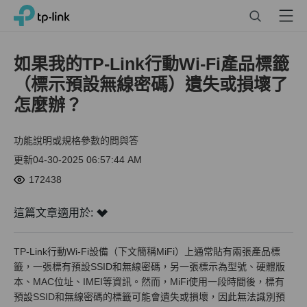
Click
Search
Menu
TP-Link, Reliably Smart
to
skip
the
如果我的TP-Link行動Wi-Fi產品標籤
navigation
（標示預設無線密碼）遺失或損壞了
bar
怎麼辦？
功能說明或規格參數的問與答
更新04-30-2025 06:57:44 AM
172438
這篇文章適用於:
TP-Link行動Wi-Fi設備（下文簡稱MiFi）上通常貼有兩張產品標
籤，一張標有預設SSID和無線密碼，另一張標示為型號、硬體版
本、MAC位址、IMEI等資訊。然而，MiFi使用一段時間後，標有
預設SSID和無線密碼的標籤可能會遺失或損壞，因此無法識別預