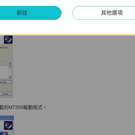
前往
其他選項
載的M7350驅動程式。