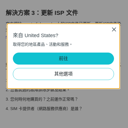
解決方案 3：更新 ISP 文件
官方網站www.tp-link.com/en上的ISP文件已更新。更新ISP文件後
Close
您可以檢查問題是否解決。參考文獻：
如何升級TP-Link無線雙頻
來自 United States?
4G LTE路由器（新版）的ISP資訊。
取得您的地區產品、活動和服務。
前往
如果上述故障排除後問題仍然存在，請聯絡
TP-Link支援
並提供以
下資訊：
其他選項
1. 您的路由器的型號、硬體和韌體版本。
2. 您嘗試過的故障排除步驟及結果。
3. 您何時何地購買的？之前運作正常嗎？
4. SIM 卡提供者（網路服務供應商）是誰？