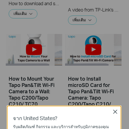
How to download and save a Recorded clip on a Tapo Camera
A video from TP-Link's Quick Tips Series of videos that show you how to quickly adjust the quality of the video resolution on a Tapo Camera
เพิ่มเติม
เพิ่มเติม
How to Mount Your
How to Install
Tapo Pan&Tilt Wi-Fi
microSD Card for
Camera to a Wall:
Tapo Pan&Tilt Wi-Fi
Tapo C200/Tapo
Camera: Tapo
C210/ TC70
C200/Tapo C210/
TC70
Close
จาก United States?
รับผลิตภัณฑ์ กิจกรรม และบริการสำหรับภูมิภาคของคุณ