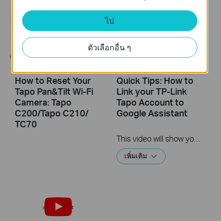
ไป
ตัวเลือกอื่น ๆ
How to Reset Your
Quick Tips: How to
Tapo Pan&Tilt Wi-Fi
Link your TP-Link
Camera: Tapo
Tapo Account to
C200/Tapo C210/
Google Assistant
TC70
This video will show you how to link your TP-Link Tapo account to Google Assistant
เพิ่มเติม