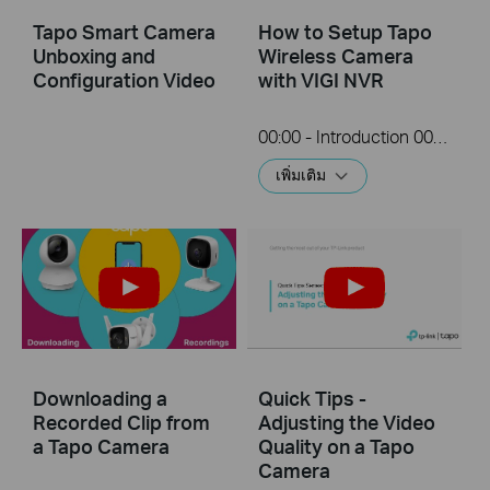
Tapo Smart Camera
How to Setup Tapo
Unboxing and
Wireless Camera
Configuration Video
with VIGI NVR
00:00 - Introduction 00:08 - Connection Diagram 00:13 - Setting up the Tapo camera ONVIF account 00:37 - Adding the Tapo camera in the VIGI NVR 02:36 - Fix Tapo camera IP address on router 03:00 - Controlling the Tapo camera from the NVR
เพิ่มเติม
Downloading a
Quick Tips -
Recorded Clip from
Adjusting the Video
a Tapo Camera
Quality on a Tapo
Camera