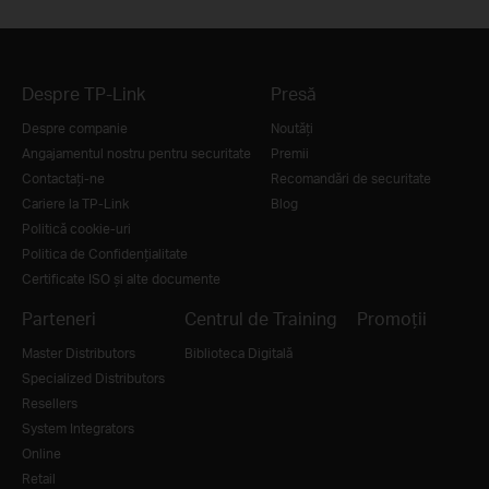
Despre TP-Link
Presă
Despre companie
Noutăţi
Angajamentul nostru pentru securitate
Premii
Contactați-ne
Recomandări de securitate
Cariere la TP-Link
Blog
Politică cookie-uri
Politica de Confidențialitate
Certificate ISO și alte documente
Parteneri
Centrul de Training
Promoții
Master Distributors
Biblioteca Digitală
Specialized Distributors
Resellers
System Integrators
Online
Retail