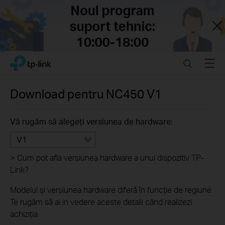
Close
Click
Search
Menu
TP-Link, Reliably Smart
to
skip
the
Download pentru
NC450
V1
navigation
bar
Vă rugăm să alegeți versiunea de hardware:
V1
>
Cum pot afla versiunea hardware a unui dispozitiv TP-
Link?
Modelul și versiunea hardware diferă în funcție de regiune.
Te rugăm să ai in vedere aceste detalii când realizezi
achiziția.