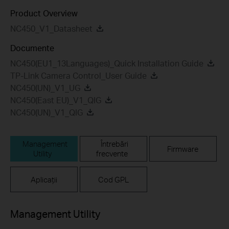
Product Overview
NC450_V1_Datasheet
Documente
NC450(EU1_13Languages)_Quick Installation Guide
TP-Link Camera Control_User Guide
NC450(UN)_V1_UG
NC450(East EU)_V1_QIG
NC450(UN)_V1_QIG
Management
Întrebări
Firmware
Utility
frecvente
Aplicații
Cod GPL
Management Utility