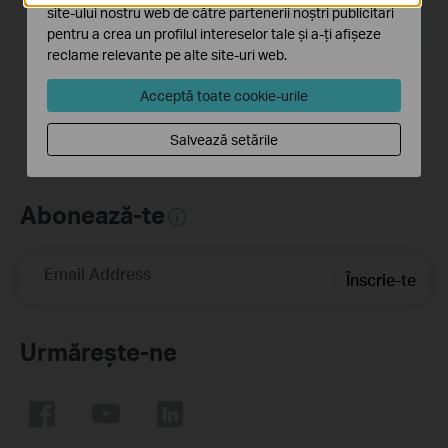
site-ului nostru web de către partenerii noștri publicitari
pentru a crea un profilul intereselor tale și a-ți afișeze
Sistem de Operare: Win2000/XP/2003/Vista/7/8/8.1/10
reclame relevante pe alte site-uri web.
For NC series cameras.
Acceptă toate cookie-urile
Salvează setările
Abonează-te
Email Address
Înscrie-te
Urmărește-ne