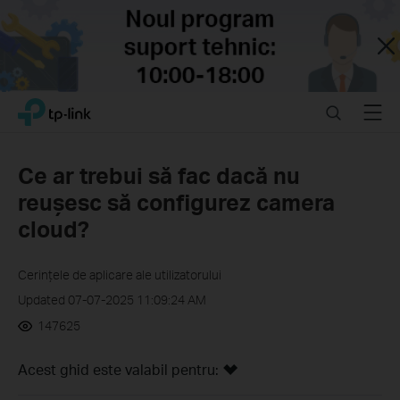
Close
Click
Search
Menu
TP-Link, Reliably Smart
to
skip
the
Ce ar trebui să fac dacă nu
navigation
reușesc să configurez camera
bar
cloud?
Cerințele de aplicare ale utilizatorului
Updated 07-07-2025 11:09:24 AM
147625
Acest ghid este valabil pentru: