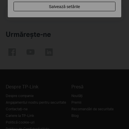
Salvează setările
Email Address
Înscrie-te
Urmărește-ne
Despre TP-Link
Presă
Despre companie
Noutăţi
Angajamentul nostru pentru securitate
Premii
Contactați-ne
Recomandări de securitate
Cariere la TP-Link
Blog
Politică cookie-uri
Politica de Confidențialitate