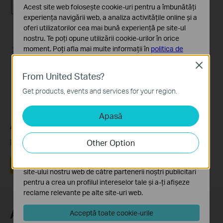
Acest site web folosește cookie-uri pentru a îmbunătăți
experiența navigării web, a analiza activitățile online și a
oferi utilizatorilor cea mai bună experiență pe site-ul
nostru. Te poți opune utilizării cookie-urilor în orice
moment. Poți afla mai multe informații în
politica de
Case 1
confidențialitate
.
Close
Case 2
From United States?
Cookie-uri de bază
Case 3
Aceste cookie-uri sunt necesare pentru funcționarea
Get products, events and services for your region.
site-ului web și nu pot fi dezactivate în sistemele tale
Apasă
Cookie-uri de analiză și marketing
A fost util acest FAQ?
Cookie-urile de analiză ne permit să analizăm activitățile
tale de pe site-ul nostru web a îmbunătăți și ajusta
Părerea ta ne ajută să îmbunătățim acest site.
Other Option
funcționalitatea site-ului.
Cookie-urile de marketing pot fi setate prin intermediul
Da
Nu
site-ului nostru web de către partenerii noștri publicitari
pentru a crea un profilul intereselor tale și a-ți afișeze
reclame relevante pe alte site-uri web.
Abonează-te
Acceptă toate cookie-urile