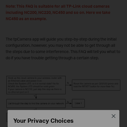
Note: This FAQ is suitable for all TP-Link cloud cameras
including NC200, NC220, NC450 and so on. Here we take
NC450 as an example.
The tpCamera app will guide you step-by-step during the initial
configuration, however, you may not be able to get through all
the steps due to some interference. This FAQ will tell you what to
do if you have trouble getting through a certain step.
Close
Your Privacy Choices