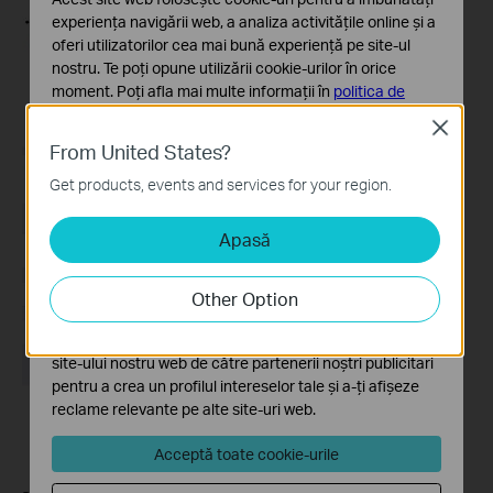
experiența navigării web, a analiza activitățile online și a
oferi utilizatorilor cea mai bună experiență pe site-ul
nostru. Te poți opune utilizării cookie-urilor în orice
moment. Poți afla mai multe informații în
politica de
confidențialitate
.
Close
From United States?
Cookie-uri de bază
Aceste cookie-uri sunt necesare pentru funcționarea
Get products, events and services for your region.
site-ului web și nu pot fi dezactivate în sistemele tale
Apasă
Cookie-uri de analiză și marketing
Cookie-urile de analiză ne permit să analizăm activitățile
tale de pe site-ul nostru web a îmbunătăți și ajusta
Other Option
funcționalitatea site-ului.
Cookie-urile de marketing pot fi setate prin intermediul
site-ului nostru web de către partenerii noștri publicitari
pentru a crea un profilul intereselor tale și a-ți afișeze
reclame relevante pe alte site-uri web.
Acceptă toate cookie-urile