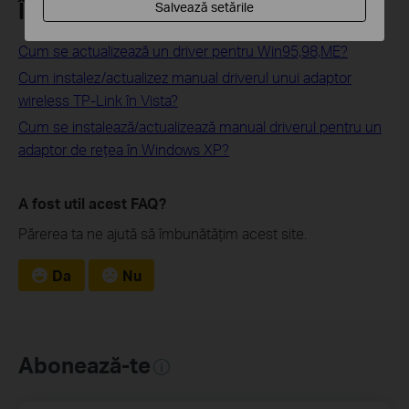
Întrebări similare:
Salvează setările
Cum se actualizează un driver pentru Win95,98,ME?
Cum instalez/actualizez manual driverul unui adaptor
wireless TP-Link în Vista?
Cum se instalează/actualizează manual driverul pentru un
adaptor de reţea în Windows XP?
A fost util acest FAQ?
Părerea ta ne ajută să îmbunătățim acest site.
Da
Nu
Abonează-te