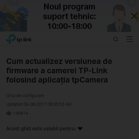
Close
Click
Search
Menu
TP-Link, Reliably Smart
to
skip
the
Cum actualizez versiunea de
navigation
firmware a camerei TP-Link
bar
folosind aplicația tpCamera
Ghid de configurare
Updated 06-08-2017 08:35:53 AM
140814
Acest ghid este valabil pentru: