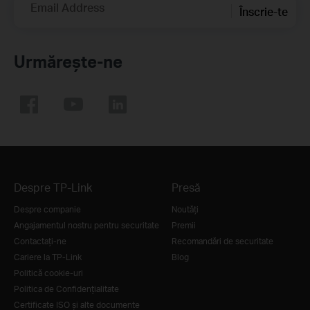
Email Address
Înscrie-te
Urmărește-ne
Despre TP-Link
Presă
Despre companie
Noutăţi
Angajamentul nostru pentru securitate
Premii
Contactați-ne
Recomandări de securitate
Cariere la TP-Link
Blog
Politică cookie-uri
Politica de Confidențialitate
Certificate ISO și alte documente