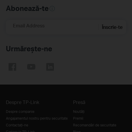
Abonează-te
Email Address
Înscrie-te
Urmărește-ne
Despre TP-Link
Presă
Despre companie
Noutăţi
Angajamentul nostru pentru securitate
Premii
Contactați-ne
Recomandări de securitate
Cariere la TP-Link
Blog