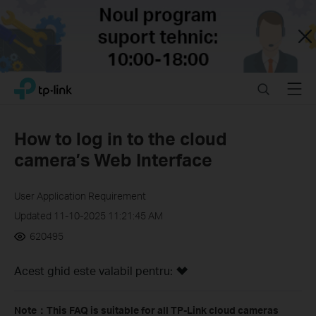
Close
Click
Search
Menu
TP-Link, Reliably Smart
to
skip
the
How to log in to the cloud
navigation
camera’s Web Interface
bar
User Application Requirement
Updated 11-10-2025 11:21:45 AM
620495
Acest ghid este valabil pentru:
Note：This FAQ is suitable for all TP-Link cloud cameras