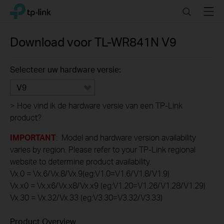
Click
Search
Menu
TP-Link, Reliably Smart
to
skip
the
Download voor
TL-WR841N
V9
navigation
bar
Selecteer uw hardware versie:
V9
>
Hoe vind ik de hardware versie van een TP-Link
product?
IMPORTANT
: Model and hardware version availability
varies by region. Please refer to your TP-Link regional
website to determine product availability.
Vx.0 = Vx.6/Vx.8/Vx.9(eg:V1.0=V1.6/V1.8/V1.9)
Vx.x0 = Vx.x6/Vx.x8/Vx.x9 (eg:V1.20=V1.26/V1.28/V1.29)
Vx.30 = Vx.32/Vx.33 (eg:V3.30=V3.32/V3.33)
Product Overview