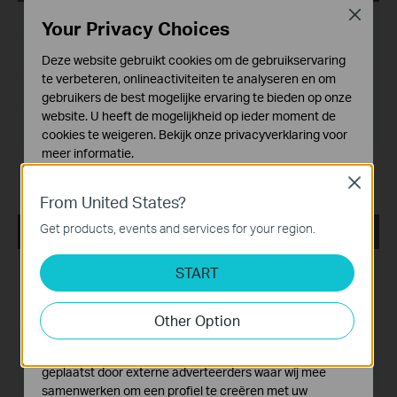
Close
Publicatiedatum:
2015-01-27
Your Privacy Choices
Taal:
Engels
Deze website gebruikt cookies om de gebruikservaring
te verbeteren, onlineactiviteiten te analyseren en om
Bestandsgrootte:
14.04 MB
gebruikers de best mogelijke ervaring te bieden op onze
website. U heeft de mogelijkheid op ieder moment de
Besturingssysteem: XP/2003/Vista/7/8
cookies te weigeren. Bekijk onze
privacyverklaring
voor
meer informatie.
Notes:
Close
Standaard Cookies
For TL-WR841N/ND V9
From United States?
Deze cookies zijn noodzakelijk voor de werking van de
website en kunnen niet worden uitgeschakeld.
Get products, events and services for your region.
TL-WR841N_V9_Easy Setup Assistant_131129
Analyse en Marketing Cookies
Publicatiedatum:
2013-11-29
START
Cookies voor analyse geven ons de mogelijkheid uw
activiteiten op onze website te volgen en zo de
Taal:
Engels
functionaliteit van de website aan te passen en te
Other Option
verbeteren.
Bestandsgrootte:
10.46 MB
Marketing cookies kunnen op onze website worden
geplaatst door externe adverteerders waar wij mee
Besturingssysteem: WinXP/Vista/7/8
samenwerken om een profiel te creëren met uw