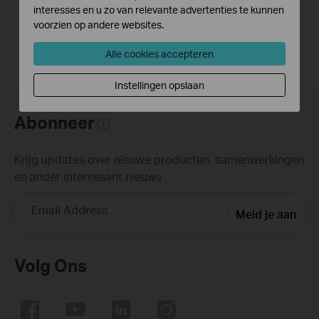
interesses en u zo van relevante advertenties te kunnen
Notes:
voorzien op andere websites.
EasySetupAssistant for TL-WR841ND、TL-WR841ND V9
Alle cookies accepteren
Instellingen opslaan
Abonneer
Krijg updates over nieuwe producten, samenwerkingen
en ander interessant nieuws
Email Address
Meld je aan
Volg Ons