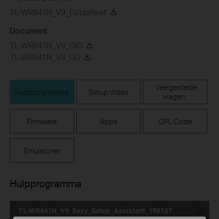
TL-WR841N_V9_Datasheet
Document
TL-WR841N_V9_QIG
TL-WR841N_V9_UG
Veelgestelde
Hulpprogramma
Setup Video
vragen
Firmware
Apps
GPL Code
Emulatoren
Hulpprogramma
TL-WR841N_V9_Easy_Setup_Assistant_150127