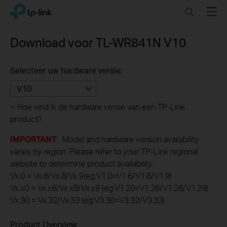
Click
Search
Menu
TP-Link, Reliably Smart
to
skip
the
Download voor
TL-WR841N
V10
navigation
bar
Selecteer uw hardware versie:
V10
>
Hoe vind ik de hardware versie van een TP-Link
product?
IMPORTANT
: Model and hardware version availability
varies by region. Please refer to your TP-Link regional
website to determine product availability.
Vx.0 = Vx.6/Vx.8/Vx.9(eg:V1.0=V1.6/V1.8/V1.9)
Vx.x0 = Vx.x6/Vx.x8/Vx.x9 (eg:V1.20=V1.26/V1.28/V1.29)
Vx.30 = Vx.32/Vx.33 (eg:V3.30=V3.32/V3.33)
Product Overview