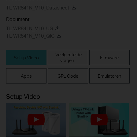
TL-WR841N_V10_Datasheet
Document
TL-WR841N_V10_UG
TL-WR841N_V10_QIG
Veelgestelde
Setup Video
Firmware
vragen
Apps
GPL Code
Emulatoren
Setup Video