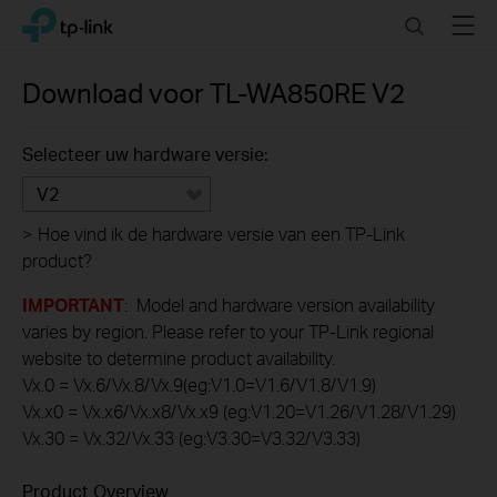
Click
Search
Menu
TP-Link, Reliably Smart
to
skip
the
Download voor
TL-WA850RE
V2
navigation
bar
Selecteer uw hardware versie:
V2
>
Hoe vind ik de hardware versie van een TP-Link
product?
IMPORTANT
: Model and hardware version availability
varies by region. Please refer to your TP-Link regional
website to determine product availability.
Vx.0 = Vx.6/Vx.8/Vx.9(eg:V1.0=V1.6/V1.8/V1.9)
Vx.x0 = Vx.x6/Vx.x8/Vx.x9 (eg:V1.20=V1.26/V1.28/V1.29)
Vx.30 = Vx.32/Vx.33 (eg:V3.30=V3.32/V3.33)
Product Overview