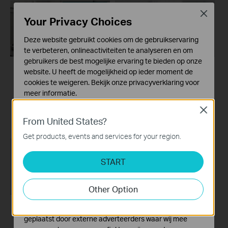
Close
Your Privacy Choices
Deze website gebruikt cookies om de gebruikservaring
te verbeteren, onlineactiviteiten te analyseren en om
gebruikers de best mogelijke ervaring te bieden op onze
website. U heeft de mogelijkheid op ieder moment de
How to Configure a
How to set up a TP-
cookies te weigeren. Bekijk onze
privacyverklaring
voor
Range Extender for
Link Range
meer informatie.
Starlink
Extender(No music)
Close
Standaard Cookies
From United States?
Deze cookies zijn noodzakelijk voor de werking van de
website en kunnen niet worden uitgeschakeld.
Get products, events and services for your region.
Analyse en Marketing Cookies
START
Cookies voor analyse geven ons de mogelijkheid uw
activiteiten op onze website te volgen en zo de
functionaliteit van de website aan te passen en te
Other Option
verbeteren.
Marketing cookies kunnen op onze website worden
How to set up a TP-
geplaatst door externe adverteerders waar wij mee