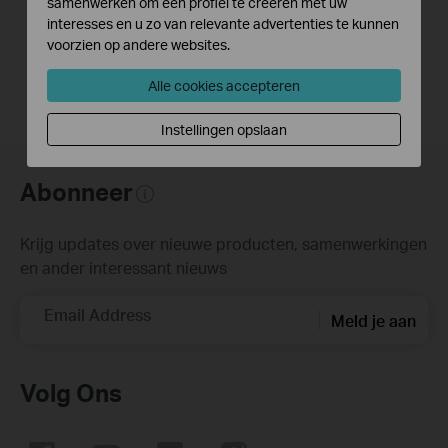
Link Range Extender
samenwerken om een profiel te creëren met uw
interesses en u zo van relevante advertenties te kunnen
voorzien op andere websites.
Alle cookies accepteren
Instellingen opslaan
Abonneer
Krijg updates over nieuwe producten, samenwerkingen
en ander interessant nieuws
Email Address
Meld je aan
Volg Ons