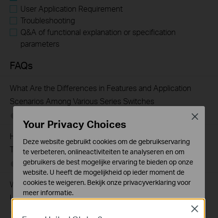
User Application Requirement
Troubleshooting
Q&A of functional explanation or specification
parameters
FAQs
What Are the Differences in Features and Application
Scenarios Among Various Series Switches
07-31-2026
407202
views
Close
Your Privacy Choices
How to Test the Jumbo Frame Pass-Through Feature on
Deze website gebruikt cookies om de gebruikservaring
TP-Link Switches
te verbeteren, onlineactiviteiten te analyseren en om
gebruikers de best mogelijke ervaring te bieden op onze
07-31-2026
287587
views
website. U heeft de mogelijkheid op ieder moment de
cookies te weigeren. Bekijk onze
privacyverklaring
voor
Why Are the Ethernet LED Indicators Off on My TP-Link
meer informatie.
Unmanaged Switch?
Close
Standaard Cookies
07-17-2026
415708
views