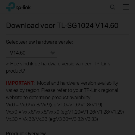
Click
Search
Menu
TP-Link, Reliably Smart
to
skip
the
Download voor
TL-SG1024
V14.60
navigation
bar
Selecteer uw hardware versie:
V14.60
>
Hoe vind ik de hardware versie van een TP-Link
product?
IMPORTANT
: Model and hardware version availability
varies by region. Please refer to your TP-Link regional
website to determine product availability.
Vx.0 = Vx.6/Vx.8/Vx.9(eg:V1.0=V1.6/V1.8/V1.9)
Vx.x0 = Vx.x6/Vx.x8/Vx.x9 (eg:V1.20=V1.26/V1.28/V1.29)
Vx.30 = Vx.32/Vx.33 (eg:V3.30=V3.32/V3.33)
Product Overview