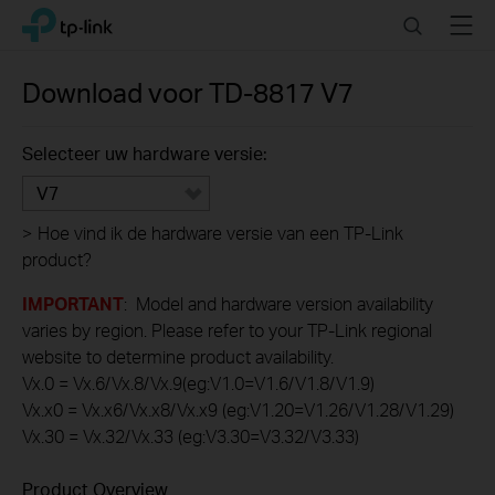
Click
Search
Menu
TP-Link, Reliably Smart
to
skip
the
Download voor
TD-8817
V7
navigation
bar
Selecteer uw hardware versie:
V7
>
Hoe vind ik de hardware versie van een TP-Link
product?
IMPORTANT
: Model and hardware version availability
varies by region. Please refer to your TP-Link regional
website to determine product availability.
Vx.0 = Vx.6/Vx.8/Vx.9(eg:V1.0=V1.6/V1.8/V1.9)
Vx.x0 = Vx.x6/Vx.x8/Vx.x9 (eg:V1.20=V1.26/V1.28/V1.29)
Vx.30 = Vx.32/Vx.33 (eg:V3.30=V3.32/V3.33)
Product Overview