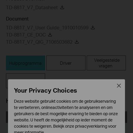
TD-8817_V7_Datasheet
Document
TD-8817_V7_User Guide_1910010599
TD-8817_CE_DOC
TD-8817_V7_QIG_7106503682
Veelgestelde
Hulpprogramma
Driver
vragen
Firmware
Close
Your Privacy Choices
Hulpprogramma
Deze website gebruikt cookies om de gebruikservaring
te verbeteren, onlineactiviteiten te analyseren en om
gebruikers de best mogelijke ervaring te bieden op onze
TD-8817_V7_Utility
website. U heeft de mogelijkheid op ieder moment de
cookies te weigeren. Bekijk onze
privacyverklaring
voor
Publicatiedatum:
2011-11-04
meer informatie.