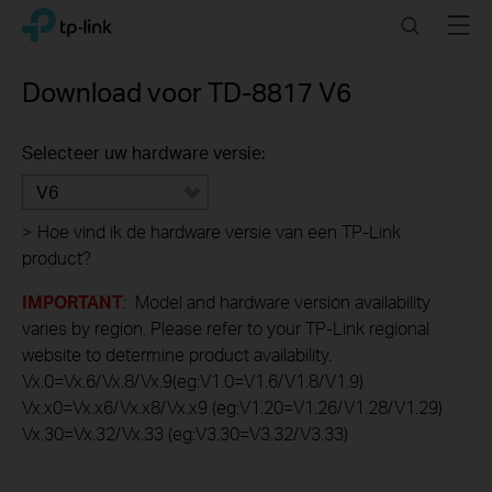
Click
Search
Menu
TP-Link, Reliably Smart
to
skip
the
Download voor
TD-8817
V6
navigation
bar
Selecteer uw hardware versie:
V6
>
Hoe vind ik de hardware versie van een TP-Link
product?
IMPORTANT
: Model and hardware version availability
varies by region. Please refer to your TP-Link regional
website to determine product availability.
Vx.0=Vx.6/Vx.8/Vx.9(eg:V1.0=V1.6/V1.8/V1.9)
Vx.x0=Vx.x6/Vx.x8/Vx.x9 (eg:V1.20=V1.26/V1.28/V1.29)
Vx.30=Vx.32/Vx.33 (eg:V3.30=V3.32/V3.33)