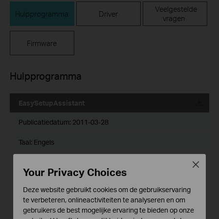
Veelgestelde
Hulpprogramma
Driver
vragen
Firmware
Hulpprogramma
EasySetupAssistant
Publicatiedatum:
2011-03-28
Taal:
Engels
Bestandsgrootte:
3.393 MB
Close
Your Privacy Choices
Besturingssysteem: Windows 2000/XP/2003/Vista/7
Deze website gebruikt cookies om de gebruikservaring
te verbeteren, onlineactiviteiten te analyseren en om
Notes:
gebruikers de best mogelijke ervaring te bieden op onze
For TD-8817 V6