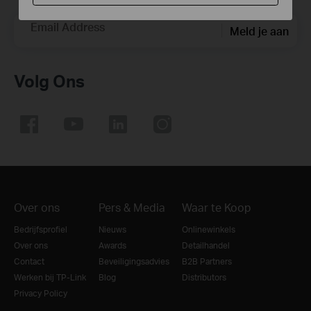
Email Address
Meld je aan
Volg Ons
Over ons
Pers & Media
Waar te Koop
Bedrijfsprofiel
Nieuws
Onlinewinkels
Over ons
Awards
Detailhandel
Contact
Beveiligingsadvies
B2B Partners
Werken bij TP-Link
Blog
Distributors
Privacy Policy