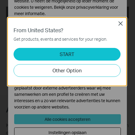
website. U heeft de mogelijkheid op ieder moment de
cookies te weigeren. Bekijk onze
privacyverklaring
voor
EasySetupAssistant
meer informatie.
Close
Standaard Cookies
Publicatiedatum:
2010-09-07
From United States?
Deze cookies zijn noodzakelijk voor de werking van de
Taal:
Engels
website en kunnen niet worden uitgeschakeld.
Get products, events and services for your region.
Analyse en Marketing Cookies
Bestandsgrootte:
9.380 MB
START
Cookies voor analyse geven ons de mogelijkheid uw
activiteiten op onze website te volgen en zo de
Besturingssysteem: Windows 2000/XP/2003/Vista/7
functionaliteit van de website aan te passen en te
Other Option
verbeteren.
Marketing cookies kunnen op onze website worden
geplaatst door externe adverteerders waar wij mee
samenwerken om een profiel te creëren met uw
interesses en u zo van relevante advertenties te kunnen
voorzien op andere websites.
Abonneer
Alle cookies accepteren
Krijg updates over nieuwe producten, samenwerkingen
en ander interessant nieuws
Instellingen opslaan