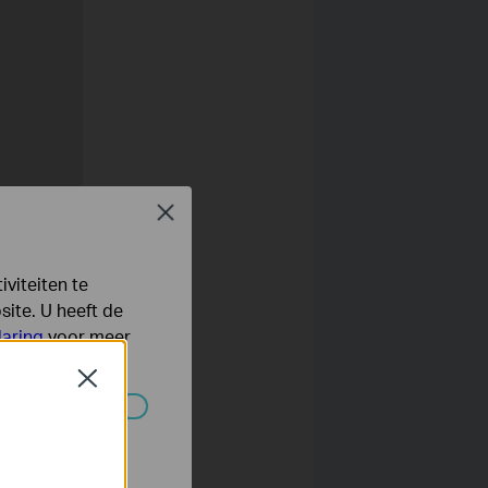
Close
viteiten te
ite. U heeft de
laring
voor meer
Close
 worden