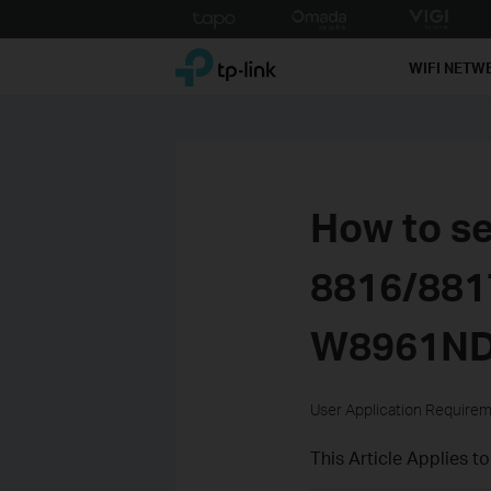
Click
to
TP-Link, Reliably Smart
skip
WIFI NETW
the
navigation
bar
How to se
8816/881
W8961ND
User Application Require
This Article Applies to