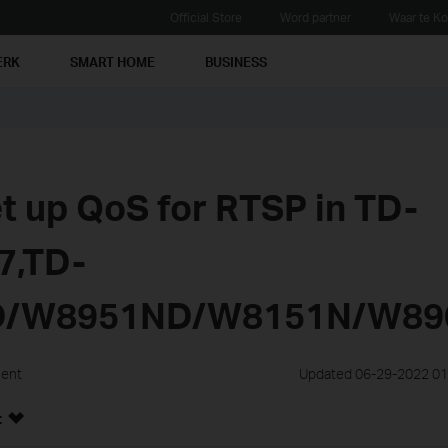
Official Store
Word partner
Waar te K
ERK
SMART HOME
BUSINESS
t up QoS for RTSP in TD-
7,TD-
/W8951ND/W8151N/W89
ment
Updated 06-29-2022 01
: