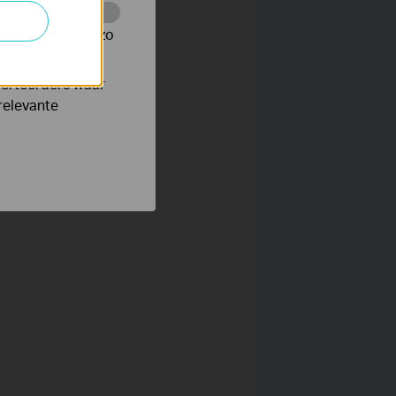
te te volgen en zo
verteerders waar
relevante