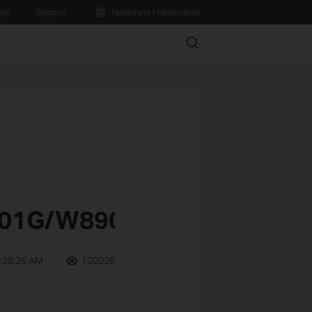
oop
Support
Nederland / Nederlands
Search
01G/W8901N
:38:26 AM
102026