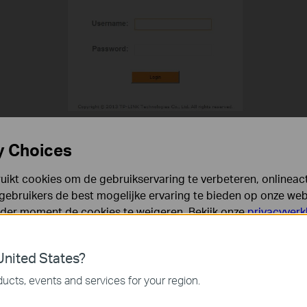
y Choices
Setup"
on the top menu and click on
"QoS"
,
ikt cookies om de gebruikservaring te verbeteren, onlineacti
 below.
gebruikers de best mogelijke ervaring te bieden op onze webs
eder moment de cookies te weigeren. Bekijk onze
privacyverk
es
nited States?
 noodzakelijk voor de werking van de website en kunnen niet
ucts, events and services for your region.