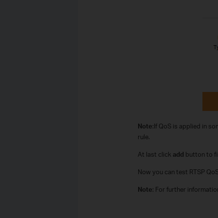
Note
:If QoS is applied in 
rule.
At last click
add
button to fi
Now you can test RTSP QoS 
Note
: For further informati