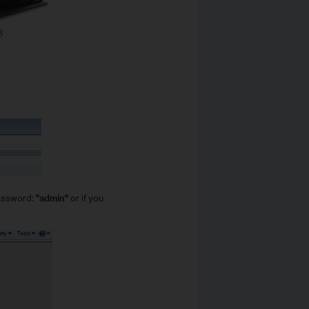
assword:
"admin"
or if you