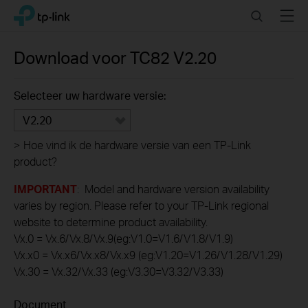
Click
Search
Menu
TP-Link, Reliably Smart
to
skip
the
Download voor
TC82
V2.20
navigation
bar
Selecteer uw hardware versie:
V2.20
>
Hoe vind ik de hardware versie van een TP-Link
product?
IMPORTANT
: Model and hardware version availability
varies by region. Please refer to your TP-Link regional
website to determine product availability.
Vx.0 = Vx.6/Vx.8/Vx.9(eg:V1.0=V1.6/V1.8/V1.9)
Vx.x0 = Vx.x6/Vx.x8/Vx.x9 (eg:V1.20=V1.26/V1.28/V1.29)
Vx.30 = Vx.32/Vx.33 (eg:V3.30=V3.32/V3.33)
Document