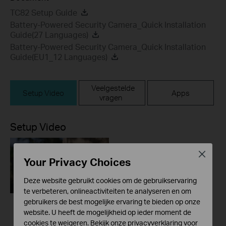
TC82 Setup Guide
Battery-Powered Security Camera_Quick Installation
Guide(27 Languages)
Battery-Powered Security Camera_Quick Installation
Guide(EU1_12 Languages)
Veelgestelde
Setup Video
Apps
vragen
Setup Video
Close
Your Privacy Choices
Deze website gebruikt cookies om de gebruikservaring
te verbeteren, onlineactiviteiten te analyseren en om
gebruikers de best mogelijke ervaring te bieden op onze
website. U heeft de mogelijkheid op ieder moment de
How to Set Up &
cookies te weigeren. Bekijk onze
privacyverklaring
voor