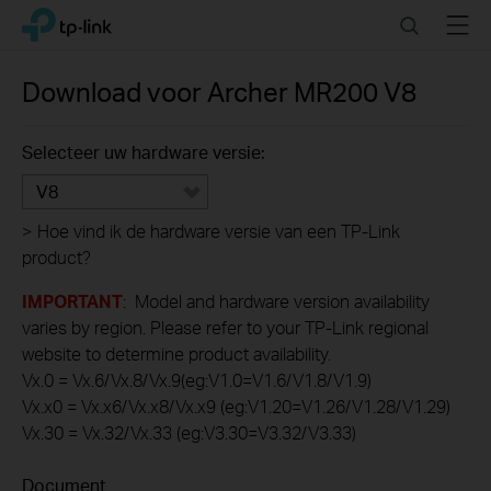
Click
Search
Menu
TP-Link, Reliably Smart
to
skip
the
Download voor
Archer MR200
V8
navigation
bar
Selecteer uw hardware versie:
V8
>
Hoe vind ik de hardware versie van een TP-Link
product?
IMPORTANT
: Model and hardware version availability
varies by region. Please refer to your TP-Link regional
website to determine product availability.
Vx.0 = Vx.6/Vx.8/Vx.9(eg:V1.0=V1.6/V1.8/V1.9)
Vx.x0 = Vx.x6/Vx.x8/Vx.x9 (eg:V1.20=V1.26/V1.28/V1.29)
Vx.30 = Vx.32/Vx.33 (eg:V3.30=V3.32/V3.33)
Document