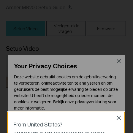
Archer MR200 Setup Guide
Veelgestelde
Setup Video
Firmware
vragen
Setup Video
Close
Your Privacy Choices
Deze website gebruikt cookies om de gebruikservaring
te verbeteren, onlineactiviteiten te analyseren en om
gebruikers de best mogelijke ervaring te bieden op onze
website. U heeft de mogelijkheid op ieder moment de
How to Set up TP-
cookies te weigeren. Bekijk onze
privacyverklaring
voor
Link 4G WiFi Router
meer informatie.
Close
Standaard Cookies
From United States?
Deze cookies zijn noodzakelijk voor de werking van de
website en kunnen niet worden uitgeschakeld.