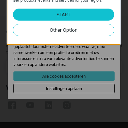
Get products, events and services for your region.
Analyse en Marketing Cookies
START
Cookies voor analyse geven ons de mogelijkheid uw
activiteiten op onze website te volgen en zo de
functionaliteit van de website aan te passen en te
Abonneer
Other Option
verbeteren.
Marketing cookies kunnen op onze website worden
Krijg updates over nieuwe producten, samenwerkingen
geplaatst door externe adverteerders waar wij mee
en ander interessant nieuws
samenwerken om een profiel te creëren met uw
interesses en u zo van relevante advertenties te kunnen
voorzien op andere websites.
Email Address
Meld je aan
Alle cookies accepteren
Volg Ons
Instellingen opslaan