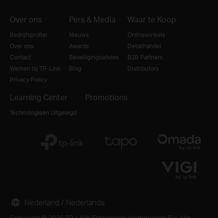
Over ons
Pers & Media
Waar te Koop
Bedrijfsprofiel
Nieuws
Onlinewinkels
Over ons
Awards
Detailhandel
Contact
Beveiligingsadvies
B2B Partners
Werken bij TP-Link
Blog
Distributors
Privacy Policy
Learning Center
Promotions
Technologieën Uitgelegd
Nederland / Nederlands
Copyright © 2026 TP-LINK Enterprises Netherlands B.V. Alle