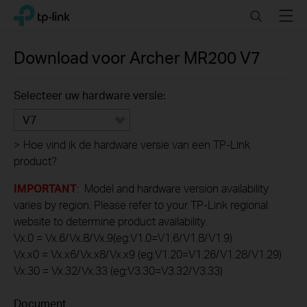
Click
Search
Menu
TP-Link, Reliably Smart
to
skip
the
Download voor
Archer MR200
V7
navigation
bar
Selecteer uw hardware versie:
V7
>
Hoe vind ik de hardware versie van een TP-Link
product?
IMPORTANT
: Model and hardware version availability
varies by region. Please refer to your TP-Link regional
website to determine product availability.
Vx.0 = Vx.6/Vx.8/Vx.9(eg:V1.0=V1.6/V1.8/V1.9)
Vx.x0 = Vx.x6/Vx.x8/Vx.x9 (eg:V1.20=V1.26/V1.28/V1.29)
Vx.30 = Vx.32/Vx.33 (eg:V3.30=V3.32/V3.33)
Document