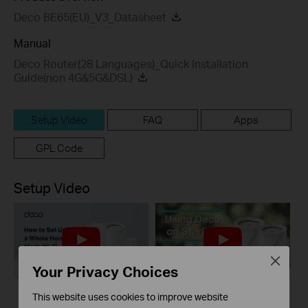
Deco BE65(EU)_V3_Datasheet
Manual
Deco Router(28 Languages)_Quick Installation
Guide(non 4G&5G&DSL)
Setup Video
FAQ
Apps
GPL Code
Setup Video
Close
Your Privacy Choices
This website uses cookies to improve website