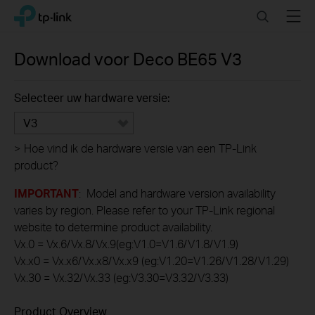
Click
Search
Menu
TP-Link, Reliably Smart
to
skip
the
Download voor
Deco BE65
V3
navigation
bar
Selecteer uw hardware versie:
V3
>
Hoe vind ik de hardware versie van een TP-Link
product?
IMPORTANT
: Model and hardware version availability
varies by region. Please refer to your TP-Link regional
website to determine product availability.
Vx.0 = Vx.6/Vx.8/Vx.9(eg:V1.0=V1.6/V1.8/V1.9)
Vx.x0 = Vx.x6/Vx.x8/Vx.x9 (eg:V1.20=V1.26/V1.28/V1.29)
Vx.30 = Vx.32/Vx.33 (eg:V3.30=V3.32/V3.33)
Product Overview