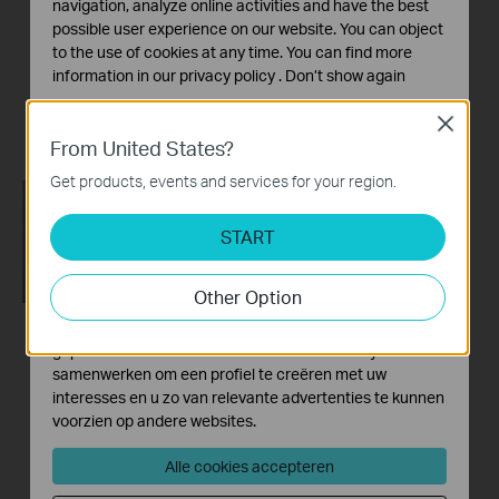
【Deco】How to Set
How to Configure a
navigation, analyze online activities and have the best
Up a Whole Home
Deco System with
possible user experience on our website. You can object
Mesh Wi-Fi System
Starlink
to the use of cookies at any time. You can find more
(Take Deco BE95 as
information in our
privacy policy
.
Don’t show again
Example)
Standaard Cookies
Close
Deze cookies zijn noodzakelijk voor de werking van de
From United States?
website en kunnen niet worden uitgeschakeld.
Get products, events and services for your region.
Analyse en Marketing Cookies
Cookies voor analyse geven ons de mogelijkheid uw
START
activiteiten op onze website te volgen en zo de
functionaliteit van de website aan te passen en te
Other Option
verbeteren.
Marketing cookies kunnen op onze website worden
How to Resolve
geplaatst door externe adverteerders waar wij mee
samenwerken om een profiel te creëren met uw
Double NAT using
interesses en u zo van relevante advertenties te kunnen
Starlink
voorzien op andere websites.
Alle cookies accepteren