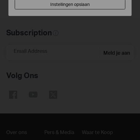
Instellingen opslaan
Subscription
Email Address
Meld je aan
Volg Ons
Over ons
Pers & Media
Waar te Koop