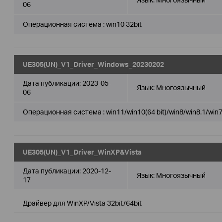
06
Операционная система : win10 32bit
UE305(UN)_V1_Driver_Windows_20230202
Дата публикации:
2023-05-
Язык:
Многоязычный
06
Операционная система : win11/win10(64 bit)/win8/win8.1/win
UE305(UN)_V1_Driver_WinXP&Vista
Дата публикации:
2020-12-
Язык:
Многоязычный
17
Драйвер для WinXP/Vista 32bit/64bit