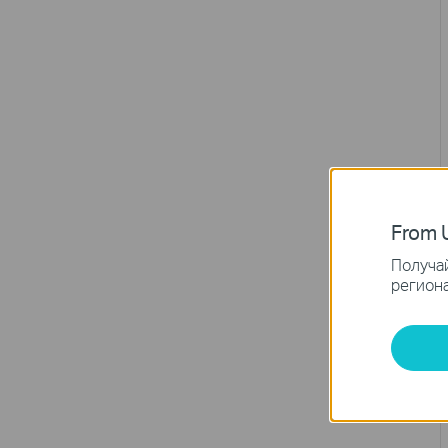
From U
Получай
региона