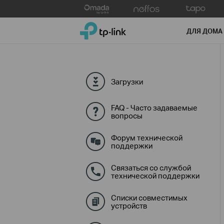
Click
to
TP-Link, Reliably Smart
skip
ДЛЯ ДОМА
the
navigation
bar
Загрузки
FAQ - Часто задаваемые
вопросы
Форум технической
поддержки
Связаться со службой
технической поддержки
Списки совместимых
устройств