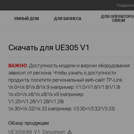
Поддержк
ДЛЯ ОПЕРАТОРО
УМНЫЙ ДОМ
ДЛЯ БИЗНЕСА
СВЯЗИ
Скачать для
UE305
V1
ВАЖНО
: Доступность модели и версии оборудования
зависит от региона. Чтобы узнать о доступности
продукта, посетите региональный веб-сайт TP-Link.
Vx.0=Vx.6/Vx.8/Vx.9 (например: V1.0=V1.6/V1.8/V1.9)
Vx.x0=Vx.x6/Vx.x8/Vx.x9 (например:
V1.20=V1.26/V1.28/V1.29)
Vx.30=Vx.32/Vx.33 (например: V3.30=V3.32/V3.33)
Обзор продукции
UE305(UN)_V1_Datasheet