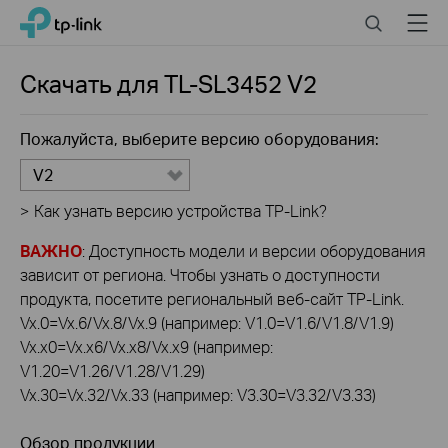
Click
Search
Menu
TP-Link, Reliably Smart
to
skip
the
Скачать для
TL-SL3452
V2
navigation
bar
Пожалуйста, выберите версию оборудования:
V2
>
Как узнать версию устройства TP-Link?
ВАЖНО
: Доступность модели и версии оборудования
зависит от региона. Чтобы узнать о доступности
продукта, посетите региональный веб-сайт TP-Link.
Vx.0=Vx.6/Vx.8/Vx.9 (например: V1.0=V1.6/V1.8/V1.9)
Vx.x0=Vx.x6/Vx.x8/Vx.x9 (например:
V1.20=V1.26/V1.28/V1.29)
Vx.30=Vx.32/Vx.33 (например: V3.30=V3.32/V3.33)
Обзор продукции