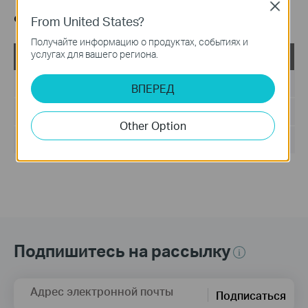
Close
Файлы MIB
From United States?
Получайте информацию о продуктах, событиях и
услугах для вашего региона.
TL-SL3452_V2_MIB_140115
Дата публикации:
2014-01-15
ВПЕРЕД
Язык:
Английский
Other Option
Размер файла:
6.14 MB
Подпишитесь на рассылку
Адрес электронной почты
Подписаться