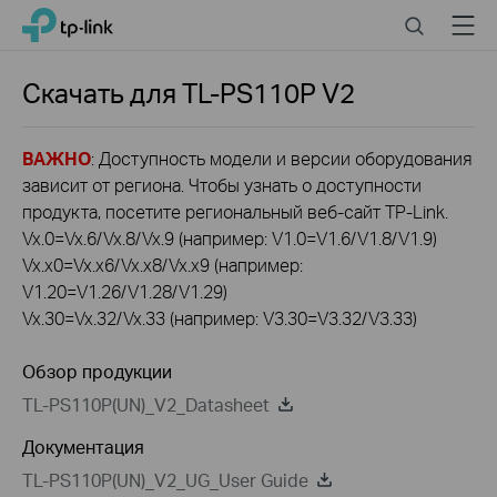
Click
Search
Menu
TP-Link, Reliably Smart
to
skip
the
Скачать для
TL-PS110P
V2
navigation
bar
ВАЖНО
: Доступность модели и версии оборудования
зависит от региона. Чтобы узнать о доступности
продукта, посетите региональный веб-сайт TP-Link.
Vx.0=Vx.6/Vx.8/Vx.9 (например: V1.0=V1.6/V1.8/V1.9)
Vx.x0=Vx.x6/Vx.x8/Vx.x9 (например:
V1.20=V1.26/V1.28/V1.29)
Vx.30=Vx.32/Vx.33 (например: V3.30=V3.32/V3.33)
Обзор продукции
TL-PS110P(UN)_V2_Datasheet
Документация
TL-PS110P(UN)_V2_UG_User Guide