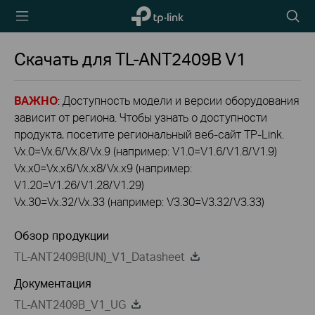
TP-Link,
Searc
Reliably
icon
Smart
Скачать для
TL-ANT2409B
V1
ВАЖНО
: Доступность модели и версии оборудования
зависит от региона. Чтобы узнать о доступности
продукта, посетите региональный веб-сайт TP-Link.
Vx.0=Vx.6/Vx.8/Vx.9 (например: V1.0=V1.6/V1.8/V1.9)
Vx.x0=Vx.x6/Vx.x8/Vx.x9 (например:
V1.20=V1.26/V1.28/V1.29)
Vx.30=Vx.32/Vx.33 (например: V3.30=V3.32/V3.33)
Обзор продукции
TL-ANT2409B(UN)_V1_Datasheet
Документация
TL-ANT2409B_V1_UG