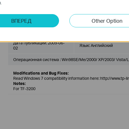
.
Modifications and Bug Fixes:
Add windows 7 driver.
ВПЕРЕД
Other Option
TF-3200_090602
Дата публикации:
2009-06-
Язык:
Английский
02
Операционная система : Win98SE/Me/2000/ XP/2003/ Vista/L
Modifications and Bug Fixes:
Read Windows 7 compatibility information here: http://www.tp-
Notes:
For TF-3200