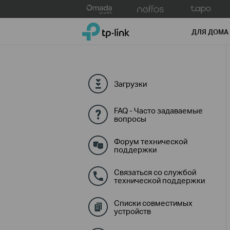
Click
to
TP-Link, Reliably Smart
skip
ДЛЯ ДОМА
the
navigation
bar
Загрузки
FAQ - Часто задаваемые
вопросы
Форум технической
поддержки
Связаться со службой
технической поддержки
Списки совместимых
устройств