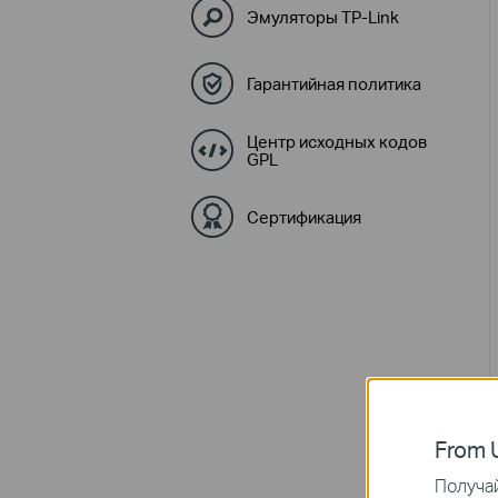
Эмуляторы TP-Link
Гарантийная политика
Центр исходных кодов
GPL
Сертификация
From U
Получай