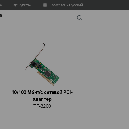
а
Где купить?
Казахстан / Русский
В
Search
10/100 Мбит/с сетевой PCI-
адаптер
TF-3200