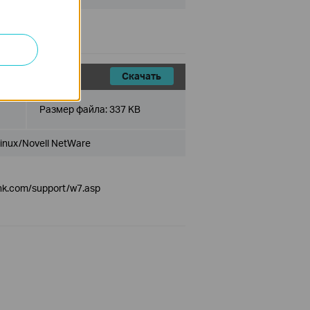
Скачать
Размер файла:
337 KB
inux/Novell NetWare
link.com/support/w7.asp