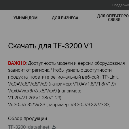
Поддержк
ДЛЯ ОПЕРАТОРО
УМНЫЙ ДОМ
ДЛЯ БИЗНЕСА
СВЯЗИ
Скачать для
TF-3200
V1
ВАЖНО
: Доступность модели и версии оборудования
зависит от региона. Чтобы узнать о доступности
продукта, посетите региональный веб-сайт TP-Link.
Vx.0=Vx.6/Vx.8/Vx.9 (например: V1.0=V1.6/V1.8/V1.9)
Vx.x0=Vx.x6/Vx.x8/Vx.x9 (например:
V1.20=V1.26/V1.28/V1.29)
Vx.30=Vx.32/Vx.33 (например: V3.30=V3.32/V3.33)
Обзор продукции
TF-3200_datasheet