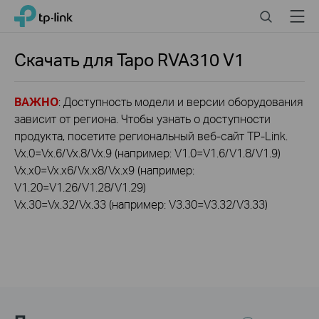
Click
Search
Menu
TP-Link, Reliably Smart
to
skip
the
Скачать для
Tapo RVA310
V1
navigation
bar
ВАЖНО
: Доступность модели и версии оборудования
зависит от региона. Чтобы узнать о доступности
продукта, посетите региональный веб-сайт TP-Link.
Vx.0=Vx.6/Vx.8/Vx.9 (например: V1.0=V1.6/V1.8/V1.9)
Vx.x0=Vx.x6/Vx.x8/Vx.x9 (например:
V1.20=V1.26/V1.28/V1.29)
Vx.30=Vx.32/Vx.33 (например: V3.30=V3.32/V3.33)