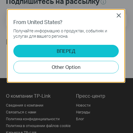
Подпишитесь на рассылку
Close
Адрес электронной почты
Подписаться
From United States?
Получайте информацию о продуктах, событиях и
услугах для вашего региона.
Мы в соцсетях
ВПЕРЕД
Other Option
О компании TP-Link
Пресс-центр
Сведения о компании
Новости
Связаться с нами
Награды
Политика конфиденциальности
Блог
Политика в отношении файлов cookie
Карьера в TP-Link