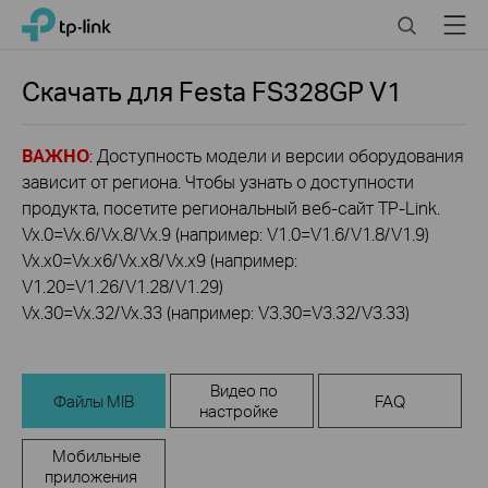
Click
Search
Menu
TP-Link, Reliably Smart
to
skip
the
Скачать для
Festa FS328GP
V1
navigation
bar
ВАЖНО
: Доступность модели и версии оборудования
зависит от региона. Чтобы узнать о доступности
продукта, посетите региональный веб-сайт TP-Link.
Vx.0=Vx.6/Vx.8/Vx.9 (например: V1.0=V1.6/V1.8/V1.9)
Vx.x0=Vx.x6/Vx.x8/Vx.x9 (например:
V1.20=V1.26/V1.28/V1.29)
Vx.30=Vx.32/Vx.33 (например: V3.30=V3.32/V3.33)
Видео по
Файлы MIB
FAQ
настройке
Мобильные
приложения