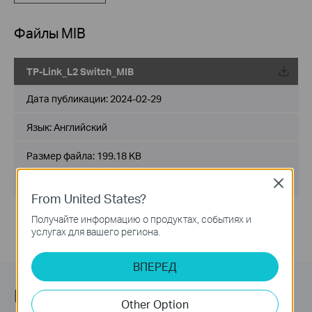
Файлы MIB
TP-Link_L2 Switch_MIB
Дата публикации:
2024-02-29
Язык:
Английский
Размер файла:
199.18 KB
Операционная система : Windows/Mac OS/Linux
Close
From United States?
Получайте информацию о продуктах, событиях и
услугах для вашего региона.
ВПЕРЕД
Подпишитесь на рассылку
Other Option