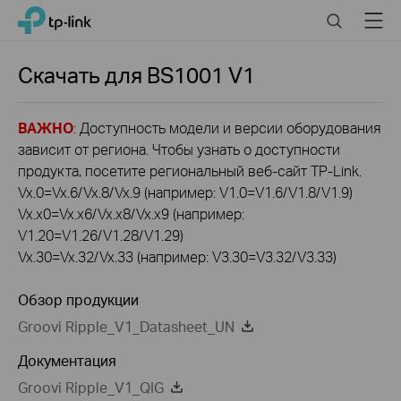
Click
Search
Menu
TP-Link, Reliably Smart
to
skip
the
Скачать для
BS1001
V1
navigation
bar
ВАЖНО
: Доступность модели и версии оборудования
зависит от региона. Чтобы узнать о доступности
продукта, посетите региональный веб-сайт TP-Link.
Vx.0=Vx.6/Vx.8/Vx.9 (например: V1.0=V1.6/V1.8/V1.9)
Vx.x0=Vx.x6/Vx.x8/Vx.x9 (например:
V1.20=V1.26/V1.28/V1.29)
Vx.30=Vx.32/Vx.33 (например: V3.30=V3.32/V3.33)
Обзор продукции
Groovi Ripple_V1_Datasheet_UN
Документация
Groovi Ripple_V1_QIG