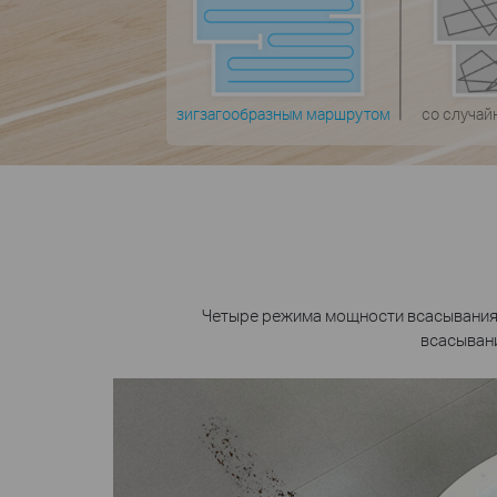
зигзагообразным маршрутом
со случа
Четыре режима мощности всасывания 
всасывани