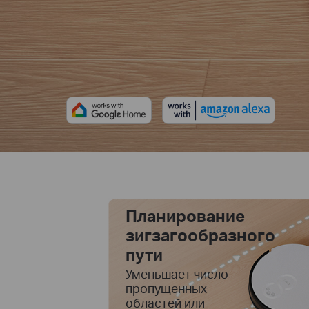
Планирование
зигзагообразного
пути
Уменьшает число
пропущенных
областей или