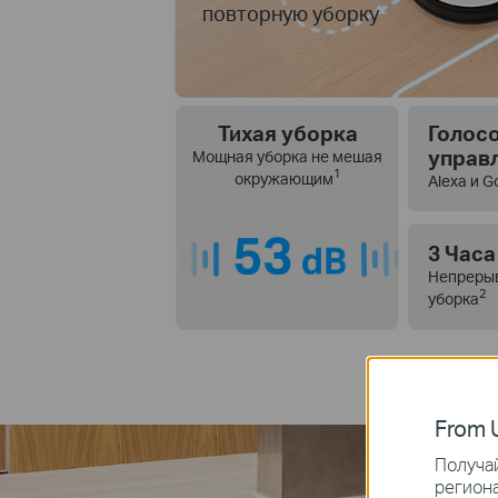
повторную уборку
Тихая уборка
Голос
управ
Мощная уборка не мешая
1
окружающим
Alexa и 
3 Часа
Непреры
2
уборка
From U
Получай
региона