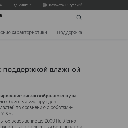
а
Где купить?
Казахстан / Русский
В
Search
еские характеристики
Поддержка
с поддержкой влажной
ирование зигзагообразного пути
—
загообразный маршрут для
ластей по сравнению с роботами-
путем.
льное всасывание до 2000 Па. Легко
 животных, ежедневный беспорядок и