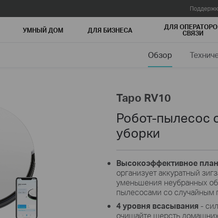
Поддержк
ДЛЯ ОПЕРАТОРО
УМНЫЙ ДОМ
ДЛЯ БИЗНЕСА
СВЯЗИ
Обзор
Технич
Tapo RV10
Робот-пылесос 
уборки
Высокоэффективное план
организует аккуратный зиг
уменьшения неубранных об
пылесосами со случайным 
4 уровня всасывания
- си
очищайте шерсть домашних