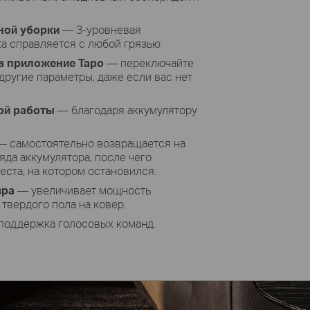
ной уборки
— 3-уровневая
а справляется с любой грязью
з приложение Tapo
— переключайте
другие параметры, даже если вас нет
ой работы
— благодаря аккумулятору
 самостоятельно возвращается на
яда аккумулятора, после чего
еста, на котором остановился.
вра
— увеличивает мощность
твердого пола на ковер.
оддержка голосовых команд.