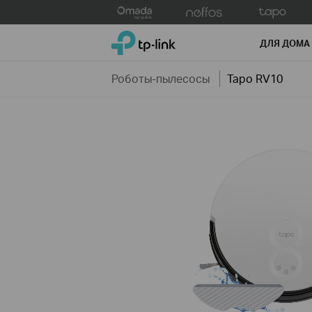
Click
to
TP-Link, Reliably Smart
skip
ДЛЯ ДОМА
the
navigation
Роботы-пылесосы
Tapo RV10
bar