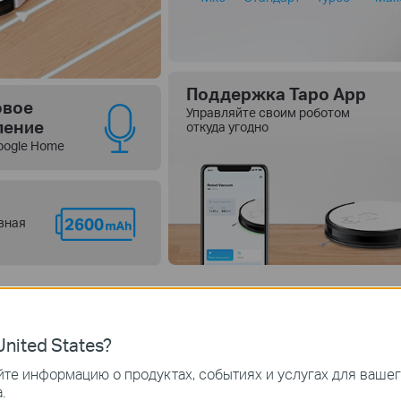
Поддержка Tapo App
овое
Управляйте своим роботом
ление
откуда угодно
Google Home
вная
nited States?
те информацию о продуктах, событиях и услугах для ваше
.