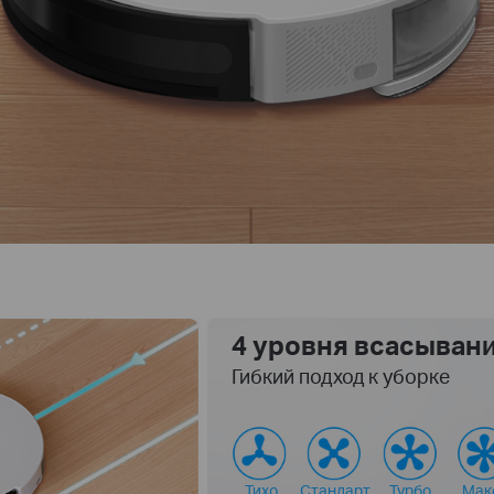
4 уровня всасыван
Гибкий подход к уборке
Тихо
Стандарт
Турбо
Мак