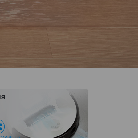
ия
симально