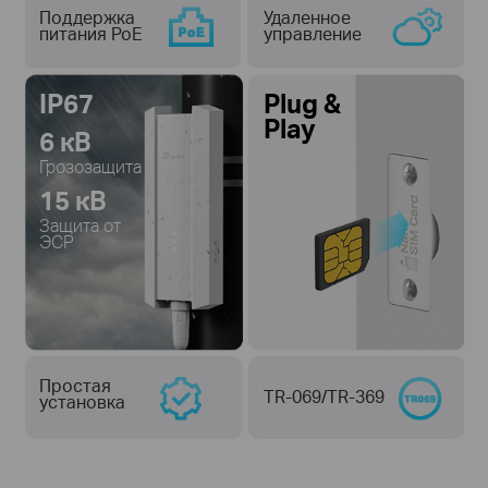
Поддержка
Удаленное
питания PoE
управление
IP67
Plug &
Play
6 кВ
Грозозащита
15 кВ
Защита от
ЭСР
Простая
TR-069/TR-369
установка