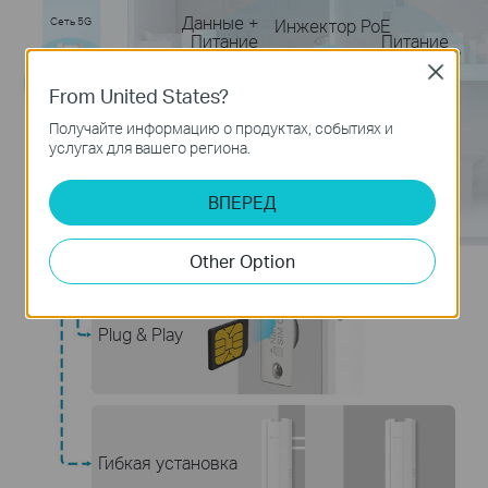
Данные +
Сеть 5G
Инжектор PoE
Питание
Питание
Close
From United States?
Получайте информацию о продуктах, событиях и
Данные
услугах для вашего региона.
ВПЕРЕД
Шлюз
Other Option
Plug & Play
Гибкая установка