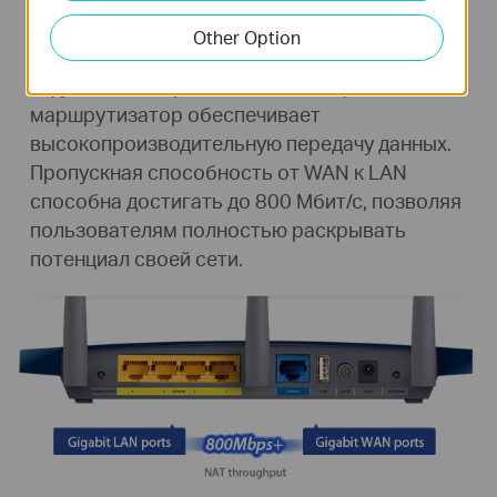
Other Option
Благодаря 5 встроенным гигабитным портам
и функции аппаратного NAT беспроводной
маршрутизатор обеспечивает
высокопроизводительную передачу данных.
Пропускная способность от WAN к LAN
способна достигать до 800 Мбит/с, позволяя
пользователям полностью раскрывать
потенциал своей сети.