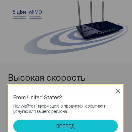
Высокая скорость
соединения
Close
5 гигабитных
From United States?
Получайте информацию о продуктах, событиях и
портов + 800 Мбит/
услугах для вашего региона.
с аппаратный NAT
ВПЕРЕД