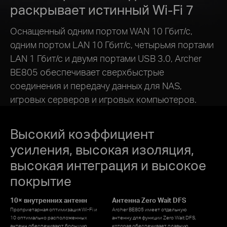
раскрывает истинный Wi-Fi 7
Оснащенный одним портом WAN 10 Гбит/с,
одним портом LAN 10 Гбит/с, четырьмя портами
LAN 1 Гбит/с и двумя портами USB 3.0, Archer
BE805 обеспечивает сверхбыстрые
соединения и передачу данных для NAS,
игровых серверов и игровых компьютеров.
Высокий коэффициент
усиления, высокая изоляция,
высокая интеграция и высокое
покрытие
10× внутренних антенн
Антенна Zero Wait DFS
Проприетарная оптимизация Wi-Fi и
Archer BE805 имеет отдельную
10 оптимально расположенных
антенну для функции Zero Wait DFS,
антенн обеспечивают большую
которая обеспечивает плавную