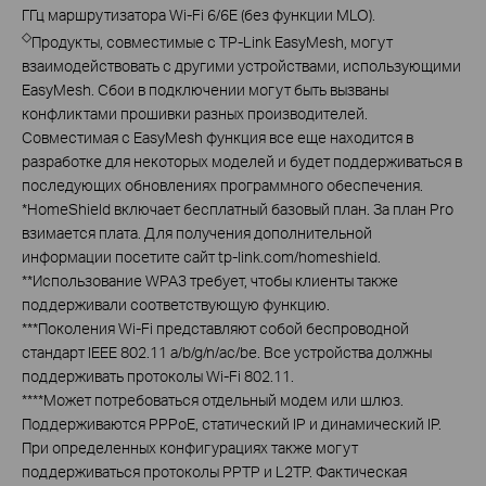
ГГц маршрутизатора Wi-Fi 6/6E (без функции MLO).
◇
Продукты, совместимые с TP-Link EasyMesh, могут
взаимодействовать с другими устройствами, использующими
EasyMesh. Сбои в подключении могут быть вызваны
конфликтами прошивки разных производителей.
Совместимая с EasyMesh функция все еще находится в
разработке для некоторых моделей и будет поддерживаться в
последующих обновлениях программного обеспечения.
*
HomeShield включает бесплатный базовый план. За план Pro
взимается плата. Для получения дополнительной
информации посетите сайт tp-link.com/homeshield.
**
Использование WPA3 требует, чтобы клиенты также
поддерживали соответствующую функцию.
***
Поколения Wi-Fi представляют собой беспроводной
стандарт IEEE 802.11 a/b/g/n/ac/be. Все устройства должны
поддерживать протоколы Wi-Fi 802.11.
****
Может потребоваться отдельный модем или шлюз.
Поддерживаются PPPoE, статический IP и динамический IP.
При определенных конфигурациях также могут
поддерживаться протоколы PPTP и L2TP. Фактическая