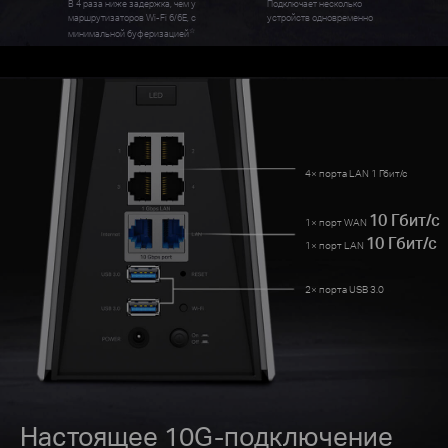
В 4 раза ниже задержка, чем у
Подключает несколько
маршрутизаторов Wi-Fi 6/6E, с
устройств одновременно
☆
минимальной буферизацией
4× порта LAN 1 Гбит/с
10 Гбит/с
1× порт WAN
10 Гбит/с
1× порт LAN
2× порта USB 3.0
Настоящее 10G-подключение