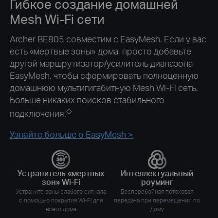
Гибкое создание домашней
Mesh Wi-Fi сети
Archer BE805 совместим с EasyMesh. Если у вас
есть «мертвые зоны» дома, просто добавьте
другой маршрутизатор/усилитель диапазона
EasyMesh, чтобы сформировать полноценную
домашнюю мультигигабитную Mesh Wi-Fi сеть.
Больше никаких поисков стабильного
◇
подключения.
Узнайте больше о EasyMesh >
Устранитель «мертвых
Интеллектуальный
зон» Wi-Fi
роуминг
Устраните зоны слабого сигнала
Бесперебойная потоковая
с помощью покрытия Wi-Fi для
передача при перемещении по
всего дома
дому