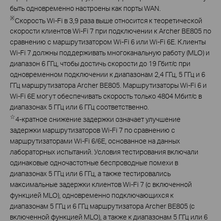
быть одновременно настроены как порты WAN.
※
Скорость Wi-Fi в 3,9 раза выше относится к теоретической
скорости клиентов Wi-Fi 7 при подключении к Archer BE805 по
сравнению с маршрутизатором Wi-Fi 6 или Wi-Fi 6E. Клиенты
Wi-Fi 7 должны поддерживать многоканальную работу (MLO) и
диапазон 6 ГГц, чтобы достичь скорости до 19 Гбит/с при
одновременном подключении к диапазонам 2,4 ГГц, 5 ГГц и 6
ГГц маршрутизатора Archer BE805. Маршрутизаторы Wi-Fi 6 и
Wi-Fi 6E могут обеспечивать скорость только 4804 Мбит/с в
диапазонах 5 ГГц или 6 ГГц соответственно.
☆
4-кратное снижение задержки означает улучшение
задержки маршрутизаторов Wi-Fi 7 по сравнению с
маршрутизаторами Wi-Fi 6/6E, основанное на данных
лабораторных испытаний. Условия тестирования включали
одинаковые одночастотные беспроводные помехи в
диапазонах 5 ГГц или 6 ГГц, а также тестировались
максимальные задержки клиентов Wi-Fi 7 (с включенной
функцией MLO), одновременно подключающихся к
диапазонам 5 ГГц и 6 ГГц маршрутизатора Archer BE805 (с
включенной функцией MLO), а также к диапазонам 5 ГГц или 6