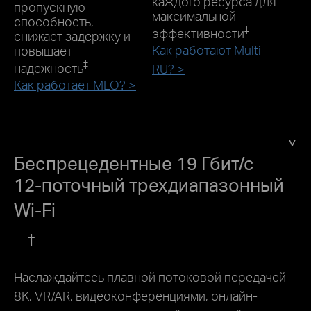
каждого ресурса для
пропускную
максимальной
способность,
‡
эффективности
снижает задержку и
Как работают Multi-
повышает
‡
надежность
RU? >
Как работает MLO? >
Беспрецедентные 19 Гбит/с
12-поточный трехдиапазонный
Wi-Fi
†
Наслаждайтесь плавной потоковой передачей
8K, VR/AR, видеоконференциями, онлайн-