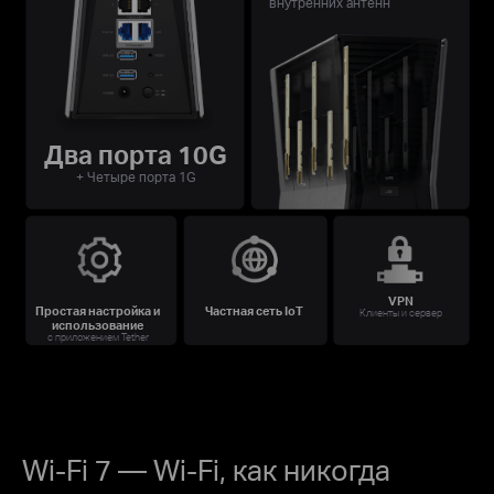
внутренних антенн
Два порта 10G
+ Четыре порта 1G
VPN
Простая настройка и
Частная сеть IoT
Клиенты и сервер
использование
с приложением Tether
Wi-Fi 7 — Wi-Fi, как никогда