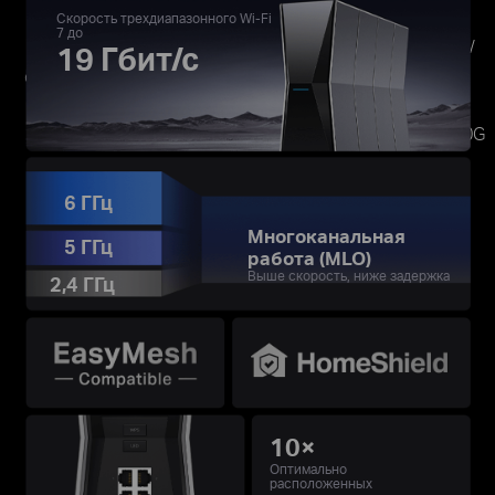
Скорость трехдиапазонного Wi-Fi
7 до
・В 3,9 раза быстрее с трехдиапазонным Wi-Fi 19 Гбит/
19 Гбит/с
†
※
с
☆
・Сверхплавный Wi-Fi с задержкой в 4 раза ниже
・Мультигигабитное подключение с двумя портами 10G
6 ГГц
Многоканальная
5 ГГц
работа (MLO)
Выше скорость, ниже задержка
2,4 ГГц
10×
Оптимально
расположенных