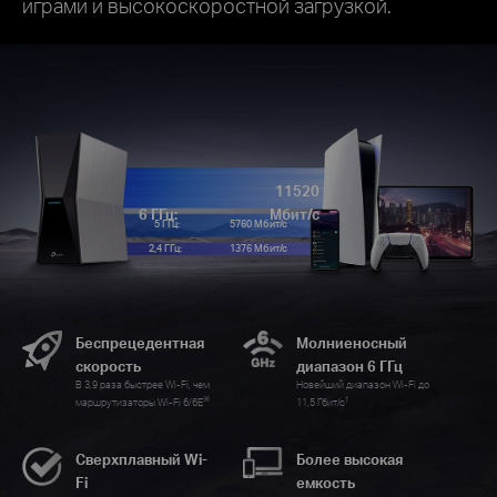
играми и высокоскоростной загрузкой.
11520
6 ГГц:
Мбит/с
5 ГГц:
5760 Мбит/с
2,4 ГГц:
1376 Мбит/с
Беспрецедентная
Молниеносный
скорость
диапазон 6 ГГц
В 3,9 раза быстрее Wi-Fi, чем
Новейший диапазон Wi-Fi до
※
†
маршрутизаторы Wi-Fi 6/6E
11,5 Гбит/с
Сверхплавный Wi-
Более высокая
Fi
емкость