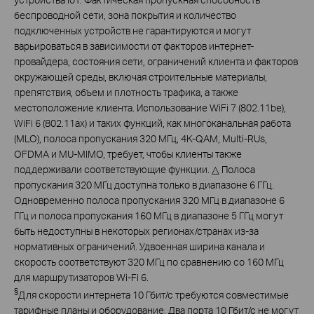
беспроводной сети, зона покрытия и количество
подключенных устройств не гарантируются и могут
варьироваться в зависимости от факторов интернет-
провайдера, состояния сети, ограничений клиента и факторов
окружающей среды, включая строительные материалы,
препятствия, объем и плотность трафика, а также
местоположение клиента. Использование WiFi 7 (802.11be),
WiFi 6 (802.11ax) и таких функций, как многоканальная работа
(MLO), полоса пропускания 320 МГц, 4K-QAM, Multi-RUs,
OFDMA и MU-MIMO, требует, чтобы клиенты также
поддерживали соответствующие функции. △ Полоса
пропускания 320 МГц доступна только в диапазоне 6 ГГц.
Одновременно полоса пропускания 320 МГц в диапазоне 6
ГГц и полоса пропускания 160 МГц в диапазоне 5 ГГц могут
быть недоступны в некоторых регионах/странах из-за
нормативных ограничений. Удвоенная ширина канала и
скорость соответствуют 320 МГц по сравнению со 160 МГц
для маршрутизаторов Wi-Fi 6.
§
Для скорости интернета 10 Гбит/с требуются совместимые
тарифные планы и оборудование. Два порта 10 Гбит/с не могут