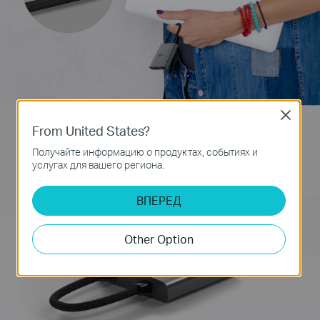
Close
From United States?
Удивительные 3-в-1
Получайте информацию о продуктах, событиях и
услугах для вашего региона.
ВПЕРЕД
Удобный скалдной
коннектор
Other Option