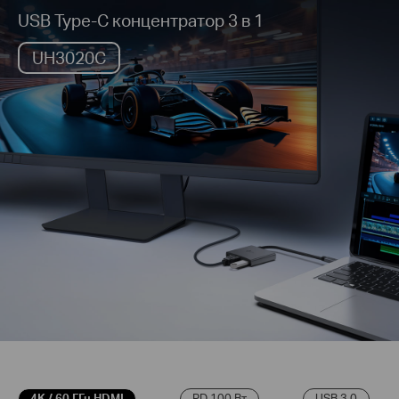
USB Type-C концентратор 3 в 1
UH3020C
4K / 60 ГГц HDMI
PD 100 Вт
USB 3.0