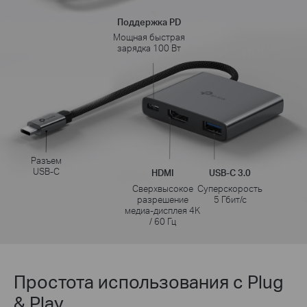
Поддержка PD
Мощная быстрая
зарядка 100 Вт
Разъем
USB-C
HDMI
USB-C 3.0
Сверхвысокое
Суперскорость
разрешение
5 Гбит/с
медиа-дисплея 4K
/ 60 Гц
Простота использования с Plug
& Play