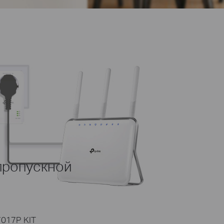
пропускной
7017P KIT