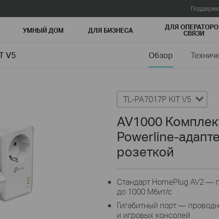
Поддержк
ДЛЯ ОПЕРАТОРО
УМНЫЙ ДОМ
ДЛЯ БИЗНЕСА
СВЯЗИ
T V5
Обзор
Технич
TL-PA7017P KIT V5
AV1000 Комплек
Powerline-адапт
розеткой
Стандарт HomePlug AV2 — 
до 1000 Мбит/с
Гигабитный порт — проводн
и игровых консолей