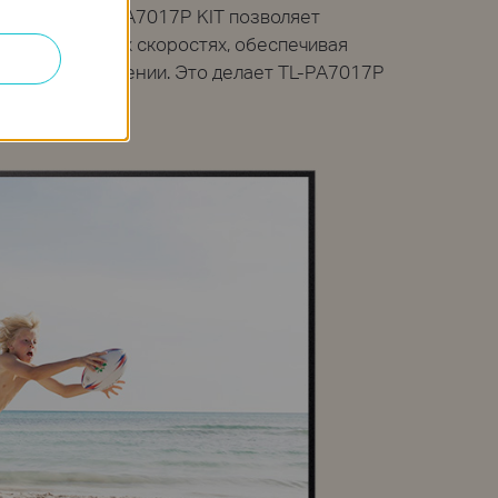
 комплект TL-PA7017P KIT позволяет
ету на высоких скоростях, обеспечивая
ысоком разрешении. Это делает TL-PA7017P
ечений.