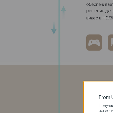
обеспечивае
решение для 
видео в HD/3
From U
Получай
региона