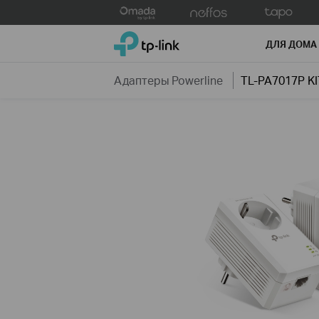
Click
to
TP-Link, Reliably Smart
skip
ДЛЯ ДОМА
the
navigation
Адаптеры Powerline
TL-PA7017P KI
bar