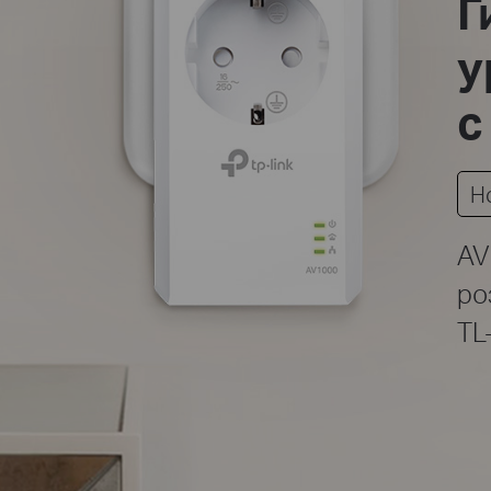
Г
у
с
H
AV
ро
TL