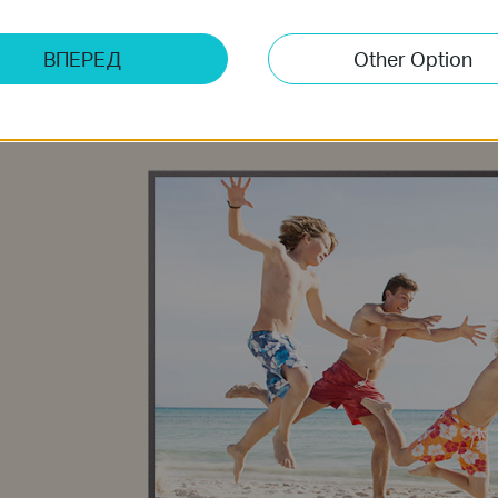
Благодаря одному гигабитному порту Ethernet,
подключать ресурсоемкие устройства к интерн
ВПЕРЕД
Other Option
плавную потоковую передачу видео в ультрав
KIT идеальным спутником для домашних развл