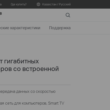
а
Где купить?
Казахстан / Русский
В
Search
еские характеристики
Поддержка
т гигабитных
еров со встроенной
передача данных со скоростью
ая сеть для компьютеров, Smart TV