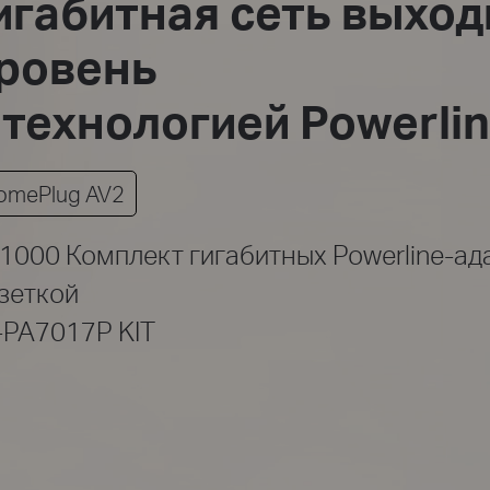
игабитная сеть выход
ровень
 технологией Powerli
omePlug AV2
1000 Комплект гигабитных Powerline-ад
зеткой
-PA7017P KIT