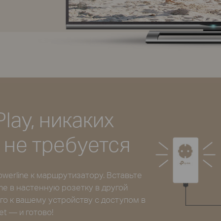
Play, никаких
 не требуется
werline к маршрутизатору. Вставьте
ine в настенную розетку в другой
го к вашему устройству с доступом в
et — и готово!