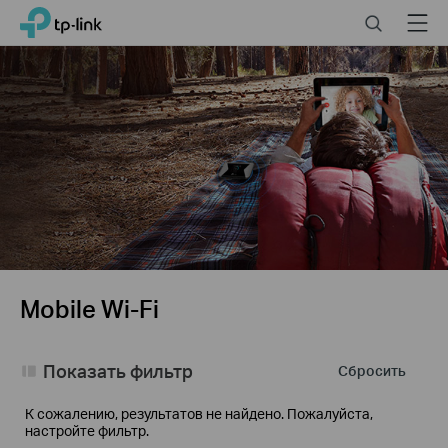
Click
Search
Menu
TP-Link, Reliably Smart
to
skip
the
navigation
bar
Mobile Wi-Fi
Показать фильтр
Сбросить
К сожалению, результатов не найдено. Пожалуйста,
настройте фильтр.