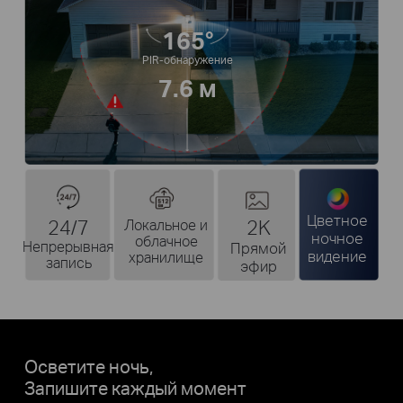
165°
PIR-обнаружение
7.6 м
Цветное
24/7
2K
Локальное и
ночное
облачное
Непрерывная
Прямой
видение
хранилище
запись
эфир
Осветите ночь,
Запишите каждый момент