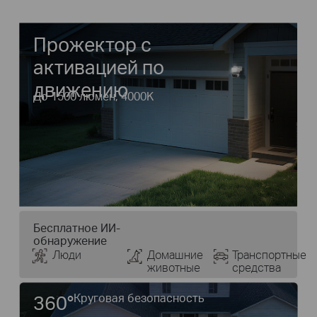
Прожектор с
активацией по
движению
До 1500 люмен, 4000K
Бесплатное ИИ-
обнаружение
Люди
Домашние
Транспортные
животные
средства
360°
Круговая безопасность