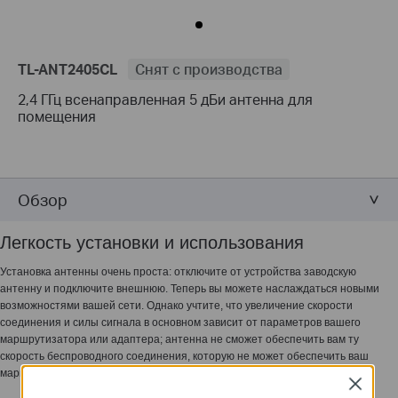
TL-ANT2405CL
Снят с производства
2,4 ГГц всенаправленная 5 дБи антенна для
помещения
Обзор
Легкость установки и использования
Установка антенны очень проста: отключите от устройства заводскую
антенну и подключите внешнюю. Теперь вы можете наслаждаться новыми
возможностями вашей сети. Однако учтите, что увеличение скорости
соединения и силы сигнала в основном зависит от параметров вашего
маршрутизатора или адаптера; антенна не сможет обеспечить вам ту
скорость беспроводного соединения, которую не может обеспечить ваш
маршрутизатор или модем.
Close