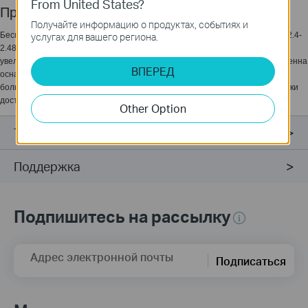
From United States?
Применение
Получайте информацию о продуктах, событиях и
Беспроводная настольная антенна TL-ANT2405CL работает на частоте 2.4-
услугах для вашего региона.
2.4835ГГц с коэффициентом усиления 5дБи и позволяет существенно
увеличить дальность беспроводного сигнала и качество соединения. Антенна
ВПЕРЕД
оснащена RP-SMA штекером, что обеспечивает совместимость с
большинством беспроводных устройств, таких как маршрутизаторы и точки
доступа.
Other Option
Технические характеристики
Поддержка
Подпишитесь на рассылку
Адрес электронной почты
Подписаться