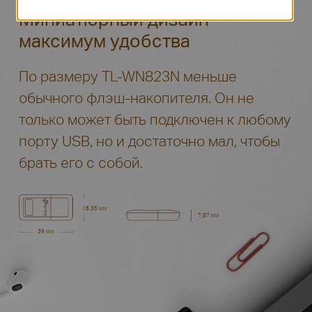
Миниатюрный дизайн –
максимум удобства
По размеру TL-WN823N меньше
обычного флэш-накопителя. Он не
только может быть подключен к любому
порту USB, но и достаточно мал, чтобы
брать его с собой.
18,35 мм
7,87 мм
39 мм