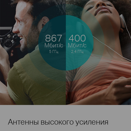
867
400
Мбит/с
Мбит/с
5 ГГц
2,4 ГГц
Антенны высокого усиления