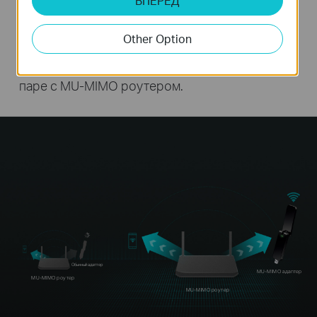
ВПЕРЕД
Благодаря MU-MIMO Archer T4U формирует
два одновременных потока данных, улучшая
Other Option
пропускную способность и
производительность всей сети при работе в
паре с MU-MIMO роутером.
Обычный адаптер
MU-MIMO адаптер
MU-MIMO роутер
MU-MIMO роутер